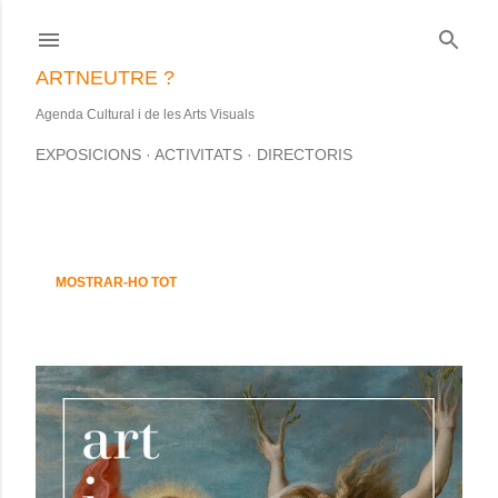
Salta al contingut principal
ARTNEUTRE ?
Agenda Cultural i de les Arts Visuals
EXPOSICIONS
ACTIVITATS
DIRECTORIS
S'estan mostrant les entrades d'aquesta data: desembre, 2017
E
MOSTRAR-HO TOT
n
t
r
a
d