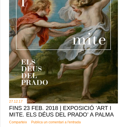
e
s
27.12.17
FINS 23 FEB. 2018 | EXPOSICIÓ 'ART I
MITE. ELS DÉUS DEL PRADO' A PALMA
Comparteix
Publica un comentari a l'entrada