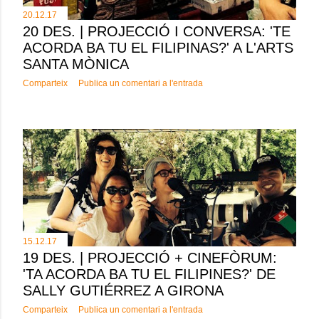
20.12.17
20 DES. | PROJECCIÓ I CONVERSA: 'TE
ACORDA BA TU EL FILIPINAS?' A L'ARTS
SANTA MÒNICA
Comparteix
Publica un comentari a l'entrada
15.12.17
19 DES. | PROJECCIÓ + CINEFÒRUM:
'TA ACORDA BA TU EL FILIPINES?' DE
SALLY GUTIÉRREZ A GIRONA
Comparteix
Publica un comentari a l'entrada