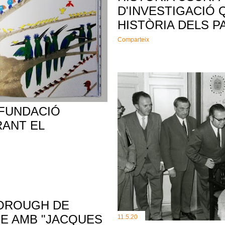
D'INVESTIGACIÓ 
HISTÒRIA DELS P
Comparteix
 FUNDACIÓ
RANT EL
BOROUGH DE
E AMB "JACQUES
11.5.20