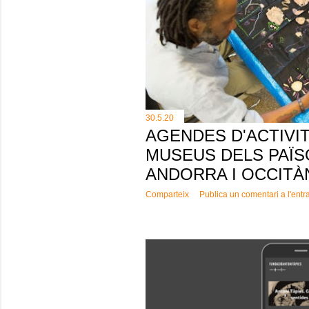
e
s
30.5.20
AGENDES D'ACTIVI
MUSEUS DELS PAÏS
ANDORRA I OCCITÀ
Comparteix
Publica un comentari a l'entr