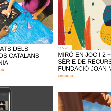
TATS DELS
14.5.20
MIRÓ EN JOC I 2 +
OS CATALANS,
SÈRIE DE RECURS
NIA
FUNDACIÓ JOAN 
ada
Comparteix