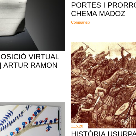
PORTES I PRORR
CHEMA MADOZ
Comparteix
OSICIÓ VIRTUAL
E | ARTUR RAMON
11.5.20
HISTÒRIA USURP