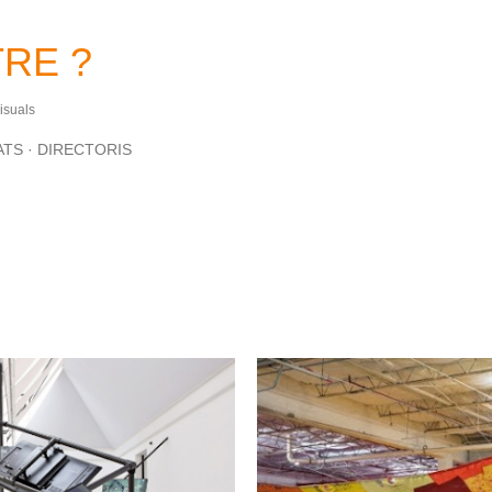
Salta al contingut principal
RE ?
Visuals
ATS
DIRECTORIS
uesta data: juny, 2018