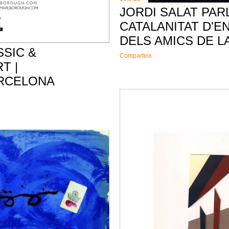
JORDI SALAT PAR
CATALANITAT D'E
DELS AMICS DE L
SSIC &
Comparteix
T |
RCELONA