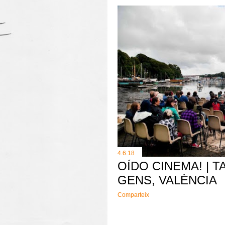
4.6.18
OÍDO CINEMA! | T
GENS, VALÈNCIA
Comparteix