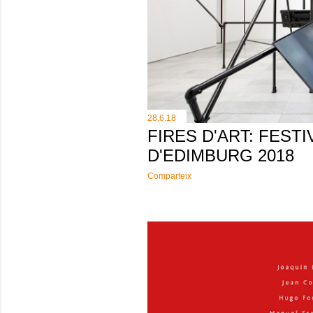
e
s
28.6.18
FIRES D'ART: FESTI
D'EDIMBURG 2018
Comparteix