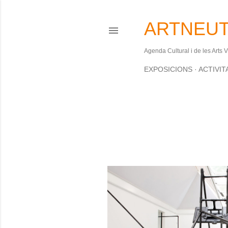
ARTNEUT
Agenda Cultural i de les Arts 
EXPOSICIONS
ACTIVIT
S'estan mostrant les entrades d'aq
E
n
t
r
a
d