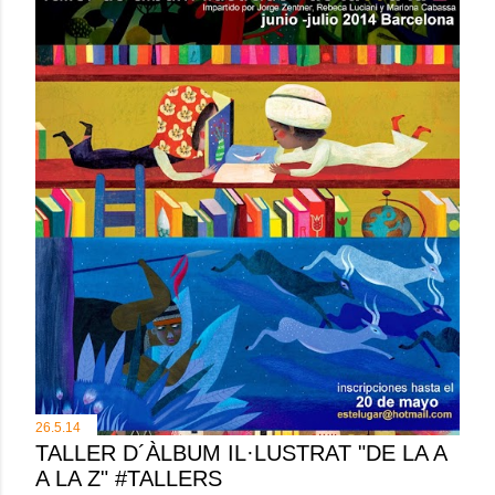
26.5.14
TALLER D´ÀLBUM IL·LUSTRAT "DE LA A
A LA Z" #TALLERS