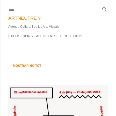
Salta al contingut principal
ARTNEUTRE ?
Agenda Cultural i de les Arts Visuals
EXPOSICIONS
ACTIVITATS
DIRECTORIS
S'estan mostrant les entrades d'aquesta data: maig, 2014
E
MOSTRAR-HO TOT
n
t
r
a
d