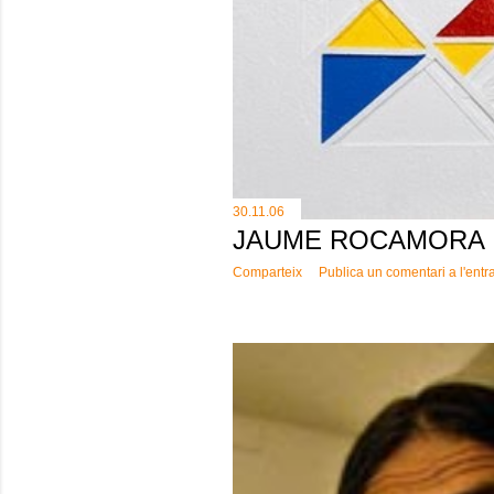
e
s
30.11.06
JAUME ROCAMORA
Comparteix
Publica un comentari a l'entr