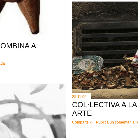
OMBINA A
ada
25.11.06
COL·LECTIVA A L
ARTE
Comparteix
Publica un comentari a l