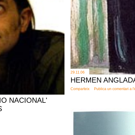
29.11.06
HERMEN ANGLADA
Comparteix
Publica un comentari a l
IO NACIONAL'
S