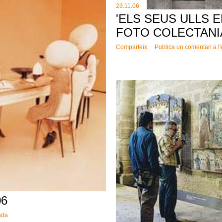
23.11.06
'ELS SEUS ULLS E
FOTO COLECTANI
Comparteix
Publica un comentari a l
06
ada