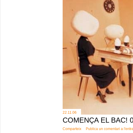
22.11.06
COMENÇA EL BAC! 
Comparteix
Publica un comentari a l'entr