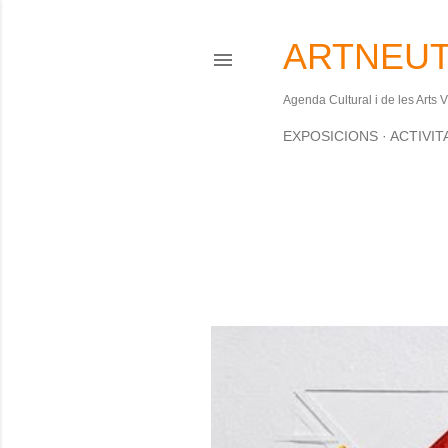
ARTNEUT
Agenda Cultural i de les Arts 
EXPOSICIONS
ACTIVIT
S'estan mostrant les entrades d'
E
n
t
r
a
d