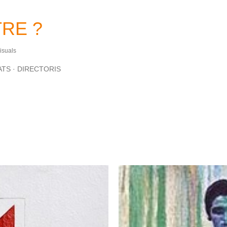
Salta al contingut principal
RE ?
Visuals
ATS
DIRECTORIS
aquesta data: novembre, 2006