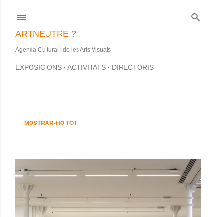
Salta al contingut principal
ARTNEUTRE ?
Agenda Cultural i de les Arts Visuals
EXPOSICIONS
ACTIVITATS
DIRECTORIS
S'estan mostrant les entrades d'aquesta data: febrer, 2018
E
MOSTRAR-HO TOT
n
t
r
a
d