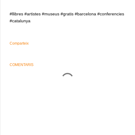
#llibres #artistes #museus #gratis #barcelona #conferencies
#catalunya
Comparteix
COMENTARIS