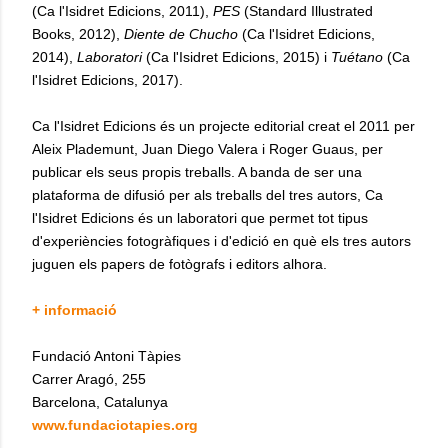
(Ca l'Isidret Edicions, 2011),
PES
(Standard Illustrated
Books, 2012),
Diente de Chucho
(Ca l'Isidret Edicions,
2014),
Laboratori
(Ca l'Isidret Edicions, 2015) i
Tuétano
(Ca
l'Isidret Edicions, 2017).
Ca l'Isidret Edicions és un projecte editorial creat el 2011 per
Aleix Plademunt, Juan Diego Valera i Roger Guaus, per
publicar els seus propis treballs. A banda de ser una
plataforma de difusió per als treballs del tres autors, Ca
l'Isidret Edicions és un laboratori que permet tot tipus
d'experiències fotogràfiques i d'edició en què els tres autors
juguen els papers de fotògrafs i editors alhora.
+ informació
Fundació Antoni Tàpies
Carrer Aragó, 255
Barcelona, Catalunya
www.fundaciotapies.org