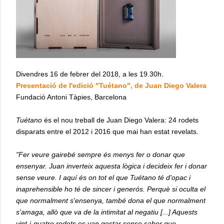
Divendres 16 de febrer del 2018, a les 19.30h.
Presentació de l'edició "Tuétano", de Juan Diego Valera
Fundació Antoni Tàpies, Barcelona
Tuétano
és el nou treball de Juan Diego Valera: 24 rodets
disparats entre el 2012 i 2016 que mai han estat revelats.
"Fer veure gairebé sempre és menys fer o donar que
ensenyar. Juan inverteix aquesta lògica i decideix fer i donar
sense veure. I aquí és on tot el que Tuétano té d'opac i
inaprehensible ho té de sincer i generós. Perquè si oculta el
que normalment s'ensenya, també dona el que normalment
s'amaga, allò que va de la intimitat al negatiu [...] Aquests
vint-i-quatre rodets es van gestar sense saber que