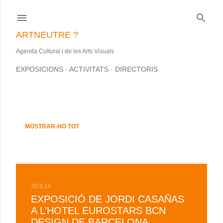
Salta al contingut principal
ARTNEUTRE ?
Agenda Cultural i de les Arts Visuals
EXPOSICIONS
ACTIVITATS
DIRECTORIS
S'estan mostrant les entrades d'aquesta data: setembre, 2016
E
MOSTRAR-HO TOT
n
t
r
30.9.16
a
EXPOSICIÓ DE JORDI CASAÑAS
d
A L’HOTEL EUROSTARS BCN
DESIGN DE BARCELONA