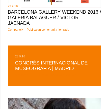
23.9.16
BARCELONA GALLERY WEEKEND 2016 /
GALERIA BALAGUER / VICTOR
JAENADA
Comparteix
Publica un comentari a l'entrada
23.9.16
CONGRÉS INTERNACIONAL DE
MUSEOGRAFIA | MADRID
Comparteix
Publica un comentari a l'entrada