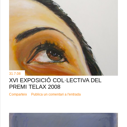
e
s
31.7.08
XVI EXPOSICIÓ COL·LECTIVA DEL
PREMI TELAX 2008
Comparteix
Publica un comentari a l'entrada