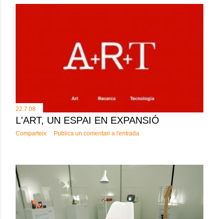
22.7.08
L'ART, UN ESPAI EN EXPANSIÓ
Comparteix
Publica un comentari a l'entrada