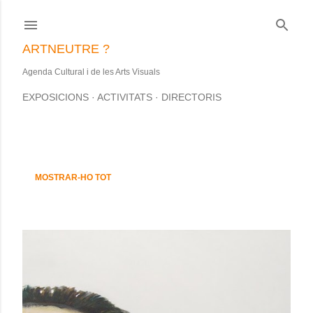
Salta al contingut principal
ARTNEUTRE ?
Agenda Cultural i de les Arts Visuals
EXPOSICIONS
ACTIVITATS
DIRECTORIS
S'estan mostrant les entrades d'aquesta data: juliol, 2008
E
MOSTRAR-HO TOT
n
t
r
a
d