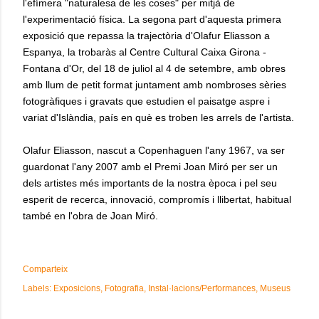
l'efímera "naturalesa de les coses" per mitjà de
l'experimentació física. La segona part d'aquesta primera
exposició que repassa la trajectòria d'Olafur Eliasson a
Espanya, la trobaràs al Centre Cultural Caixa Girona -
Fontana d'Or, del 18 de juliol al 4 de setembre, amb obres
amb llum de petit format juntament amb nombroses sèries
fotogràfiques i gravats que estudien el paisatge aspre i
variat d'Islàndia, país en què es troben les arrels de l'artista.
Olafur Eliasson, nascut a Copenhaguen l'any 1967, va ser
guardonat l'any 2007 amb el Premi Joan Miró per ser un
dels artistes més importants de la nostra època i pel seu
esperit de recerca, innovació, compromís i llibertat, habitual
també en l'obra de Joan Miró.
Comparteix
Labels:
Exposicions
Fotografia
Instal·lacions/Performances
Museus