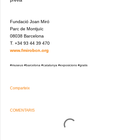
prèvia
Fundació Joan Miró
Parc de Montjuïc
08038 Barcelona
T. +34 93 44 39 470
www.fmirobcn.org
#museus #barcelona #catalunya #exposicions #gratis
Comparteix
COMENTARIS