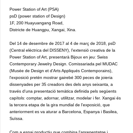
Power Station of Art (PSA)
psD (power station of Design)
1F, 200 Huayuangang Road,
Districte de Huangpu, Xangai, Xina.
Del 14 de desembre de 2017 al 4 de març de 2018, psD
(Central elèctrica del DISSENY), l'extensió creativa de la
Power Station of Art, presentarà Bijoux en jeu: Swiss
Contemporary Jewelry Design. Comissariada pel MUDAC
(Musée de Design et d'Arts Appliqués Contemporains),
l'exposició pretén mostrar gairebé 300 peces de joieria
dissenyades per 35 creadors des dels anys seixanta, a
través d'una presentació temàtica definida pels següents
capítols: comptar, adornar, utilitzar, modelar i fer. Xangai és
la tercera etapa de la gira mundial de l'exposició, que
anteriorment es va aturar a Barcelona, Espanya i Basilea,
Suïssa.
Com a espai productiu que combina l'aprenentatge i