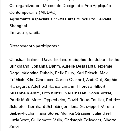
Co-organitzador : Musée de Design et d'Arts Appliqués
Contemporains (MUDAC)
Agraïments especials a : Swiss Art Council Pro Helvetia
Shanghai
Entrada: gratuïta.
Dissenyadors participants :
Christian Balmer, David Bielander, Sophie Bonduban, Esther
Brinkmann, Johanna Dahm, Aurélie Dellasanta, Noémie
Doge, Valentine Dubois, Felix Flury, Karl Fritsch, Max
Fröhlich, Kiko Gianocca, Carole Guinard, Andi Gut, Sophie
Hanagarth, Adelheid Hanse Lmann, Therese Hilbert,
Susanne Klemm, Otto Künzli, Nel Linssen, Sonia Morel,
Patrik Muff, Meret Oppenheim, David Roux-Fouillet, Fabrice
Schaefer, Bernhard Schobinger, Ilona Schwippel, Verena
Sieber-Fuchs, Hans Stofer, Monika Strasser, Julie Usel,
Luzia Vogt, Guillemette Vulin, Christoph Zellweger, Alberto
Zorzi.