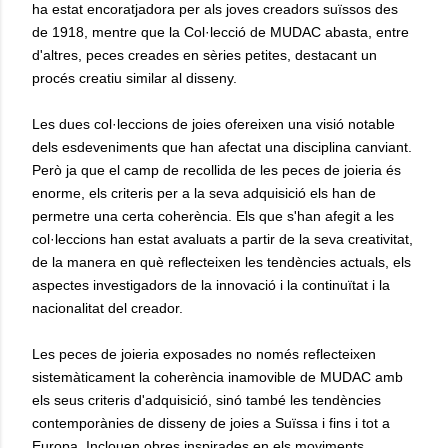
ha estat encoratjadora per als joves creadors suïssos des
de 1918, mentre que la Col·lecció de MUDAC abasta, entre
d'altres, peces creades en sèries petites, destacant un
procés creatiu similar al disseny.
Les dues col·leccions de joies ofereixen una visió notable
dels esdeveniments que han afectat una disciplina canviant.
Però ja que el camp de recollida de les peces de joieria és
enorme, els criteris per a la seva adquisició els han de
permetre una certa coherència. Els que s'han afegit a les
col·leccions han estat avaluats a partir de la seva creativitat,
de la manera en què reflecteixen les tendències actuals, els
aspectes investigadors de la innovació i la continuïtat i la
nacionalitat del creador.
Les peces de joieria exposades no només reflecteixen
sistemàticament la coherència inamovible de MUDAC amb
els seus criteris d'adquisició, sinó també les tendències
contemporànies de disseny de joies a Suïssa i fins i tot a
Europa. Inclouen obres inspirades en els moviments