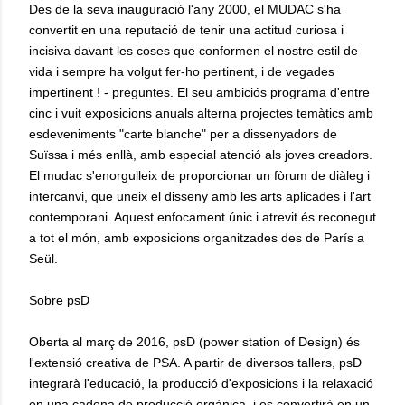
Des de la seva inauguració l'any 2000, el MUDAC s'ha
convertit en una reputació de tenir una actitud curiosa i
incisiva davant les coses que conformen el nostre estil de
vida i sempre ha volgut fer-ho pertinent, i de vegades
impertinent ! - preguntes. El seu ambiciós programa d'entre
cinc i vuit exposicions anuals alterna projectes temàtics amb
esdeveniments "carte blanche" per a dissenyadors de
Suïssa i més enllà, amb especial atenció als joves creadors.
El mudac s'enorgulleix de proporcionar un fòrum de diàleg i
intercanvi, que uneix el disseny amb les arts aplicades i l'art
contemporani. Aquest enfocament únic i atrevit és reconegut
a tot el món, amb exposicions organitzades des de París a
Seül.
Sobre psD
Oberta al març de 2016, psD (power station of Design) és
l'extensió creativa de PSA. A partir de diversos tallers, psD
integrarà l'educació, la producció d'exposicions i la relaxació
en una cadena de producció orgànica, i es convertirà en un