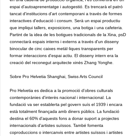
espai d'autoaprenentatge i autogestió. Es trencarà el patró
tancat d'institucions d'art contemporani a través de formes
interactives d'educació i consum. Serà un espai productiu
que impliqui tallers, exposicions, una botiga i una cafeteria.
Partint de la idea de les botigues tradicionals de la Xina, psD
connectarà espais interns i externs a través d'un disseny
binocular de cinc caixes metàl·liques transparents per
formar interaccions d'espai actiu. El disseny intern era la
creació del reconegut arquitecte xinès Zhang Yonghe.
Sobre Pro Helvetia Shanghai, Swiss Arts Council
Pro Helvetia es dedica a la promoció d'obres culturals
contemporànies d'interès nacional i internacional. La
fundació va ser establerta pel govern suís el 1939 i encara
està totalment finançada amb diners públics. La fundació
destina el 60% d'aquests fons a donar suport a projectes
internacionals d'artistes suïssos. També fomenta
coproduccions o intercanvis entre artistes suïssos i artistes