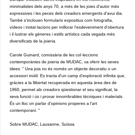
minimalistes dels anys 70, a més de les joies d'autor més
expressives i les peces dels creadors emergents d'avui dia.
També s'inclouen formularis expositius com fotografia,
vídeos i instal·lacions per millorar l'esdeveniment d'obertura
i il·lustrar els gèneres i estils artístics cada vegada més
diversificats de la joieria.
Carole Guinard, comissària de les col·leccions
contemporànies de joieria de MUDAC, va oferir les seves
idees: " Una joia no és només un objecte decoratiu o un
accessori inútil. Es tracta d'un camp d'exploració infinita que,
gràcies a la llibertat recuperada en aquesta àrea des de
1960, permet als creadors qüestionar el seu significat, la
seva funció i ús i provar innombrables tècniques i materials.
És un lloc on parlar d'opinions properes a l'art
contemporani. "
Sobre MUDAC, Lausanne, Suïssa