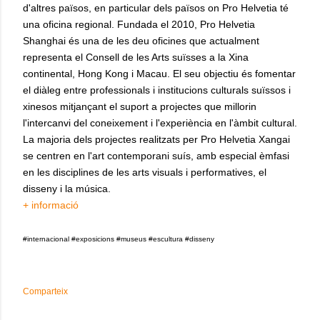
d'altres països, en particular dels països on Pro Helvetia té
una oficina regional. Fundada el 2010, Pro Helvetia
Shanghai és una de les deu oficines que actualment
representa el Consell de les Arts suïsses a la Xina
continental, Hong Kong i Macau. El seu objectiu és fomentar
el diàleg entre professionals i institucions culturals suïssos i
xinesos mitjançant el suport a projectes que millorin
l'intercanvi del coneixement i l'experiència en l'àmbit cultural.
La majoria dels projectes realitzats per Pro Helvetia Xangai
se centren en l'art contemporani suís, amb especial èmfasi
en les disciplines de les arts visuals i performatives, el
disseny i la música.
+ informació
#internacional #exposicions #museus #escultura #disseny
Comparteix