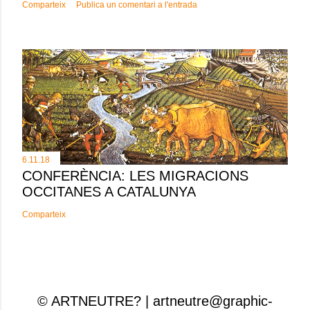
Comparteix
Publica un comentari a l'entrada
6.11.18
CONFERÈNCIA: LES MIGRACIONS
OCCITANES A CATALUNYA
Comparteix
© ARTNEUTRE? | artneutre@graphic-