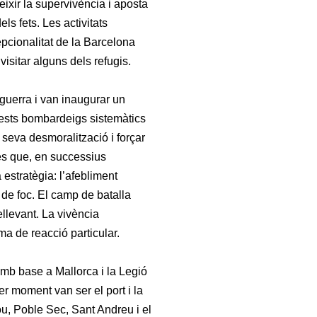
eixir la supervivència i aposta
ls fets. Les activitats
epcionalitat de la Barcelona
visitar alguns dels refugis.
 guerra i van inaugurar un
uests bombardeigs sistemàtics
 seva desmoralització i forçar
ves que, en successius
estratègia: l’afebliment
a de foc. El camp de batalla
ellevant. La vivència
a de reacció particular.
amb base a Mallorca i la Legió
r moment van ser el port i la
u, Poble Sec, Sant Andreu i el