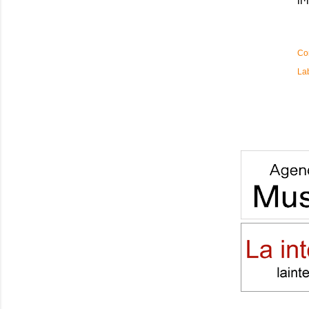
il·
Co
La