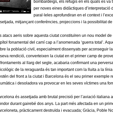
bombardeigs, els refugis en els quals es va t
per noves eines didàctiques d’interpretació de
paral·leles aprofundiran en el context i l’exc
setjada, mitjançant conferències, projeccions i la possibilitat de 
s atacs aeris sobre aquesta ciutat constituïren un nou model de
pítol fonamental del camí cap a l’anomenada ‘guerra total’. Aq
bre la població civil, especialment dissenyats per aconseguir la
 seva rendició, converteixen la ciutat en el primer camp de pro
frontaments al llarg del segle, acabaria confirmant una perversa 
icològic de la reraguarda és tan important com la lluita a la líni
estén del front a la ciutat i Barcelona és el seu primer exemple r
aumàtica i desoladora va provocar en les seves víctimes una form
rcelona és assetjada amb brutal precisió per l’aviació italiana 
ndor durant gairebé dos anys. La part més afectada en un prime
rceloneta, pràcticament destruïda i evacuada; Gràcia, Poble No