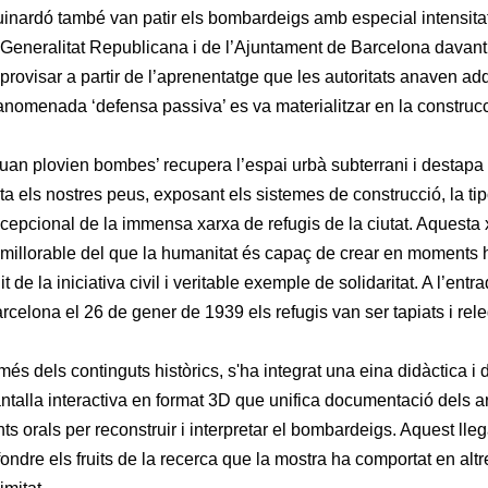
inardó també van patir els bombardeigs amb especial intensita
 Generalitat Republicana i de l’Ajuntament de Barcelona davant
provisar a partir de l’aprenentatge que les autoritats anaven adq
anomenada ‘defensa passiva’ es va materialitzar en la construc
uan plovien bombes’ recupera l’espai urbà subterrani i desta
ta els nostres peus, exposant els sistemes de construcció, la tipo
cepcional de la immensa xarxa de refugis de la ciutat. Aquesta
millorable del que la humanitat és capaç de crear en moments hi
uit de la iniciativa civil i veritable exemple de solidaritat. A l’ent
rcelona el 26 de gener de 1939 els refugis van ser tapiats i releg
més dels continguts històrics, s'ha integrat una eina didàctica i
ntalla interactiva en format 3D que unifica documentació dels a
nts orals per reconstruir i interpretar el bombardeigs. Aquest ll
fondre els fruits de la recerca que la mostra ha comportat en altr