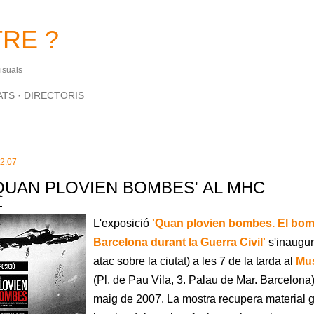
Salta al contingut principal
RE ?
Visuals
ATS
DIRECTORIS
.2.07
QUAN PLOVIEN BOMBES' AL MHC
L'exposició
'Quan plovien bombes. El bomb
Barcelona durant la Guerra Civil
'
s'inaugur
atac sobre la ciutat)
a les 7 de la tarda al
Mus
(
Pl. de Pau Vila, 3. Palau de Mar. Barcelona
maig de 2007. La mostra recupera material gr