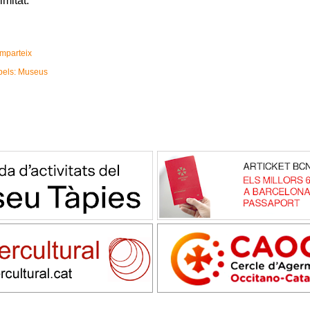
limitat.
mparteix
bels:
Museus