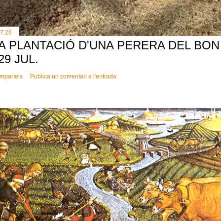
.7.26
A PLANTACIÓ D'UNA PERERA DEL BON 
 29 JUL.
mparteix
Publica un comentari a l'entrada