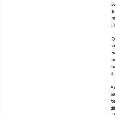
Gu
la
im
L’
‘Q
so
ex
im
fr
Ba
A 
pa
fo
di