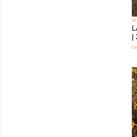
19
L
|
Co