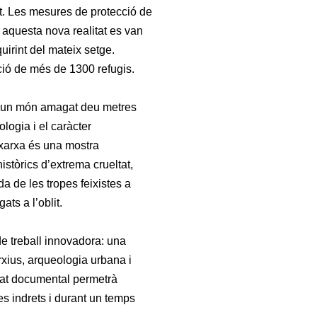
t. Les mesures de protecció de
 aquesta nova realitat es van
uirint del mateix setge.
ció de més de 1300 refugis.
pa un món amagat deu metres
logia i el caràcter
 xarxa és una mostra
stòrics d’extrema crueltat,
rada de les tropes feixistes a
ats a l’oblit.
 de treball innovadora: una
rxius, arqueologia urbana i
egat documental permetrà
es indrets i durant un temps