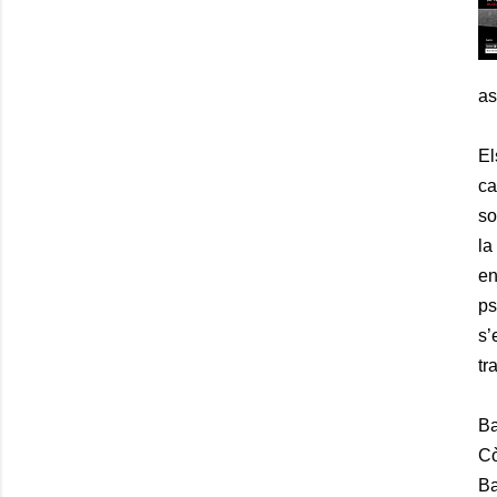
as
El
ca
so
la
en
ps
s’
tr
Ba
Cò
Ba