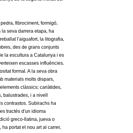
, pedra, fibrociment, formigó,
n la seva darrera etapa, ha
allat l'aiguafort, la litografia,
d'obres, des de grans conjunts
de la escultura a Catalunya i es
dverteixen escasses influències.
ositat formal. A la seva obra
b materials molts dispars,
 elements clàssics; cariàtides,
, balustrades, i a nivell
 els contrastos. Subirachs ha
 es tractés d'un idioma
dició greco-llatina, jueva o
 ha portat el nou art al carrer,