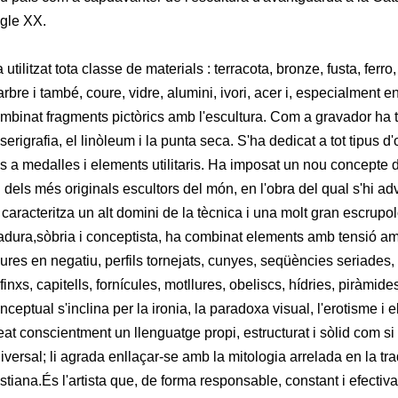
gle XX.
 utilitzat tota classe de materials : terracota, bronze, fusta, ferro
rbre i també, coure, vidre, alumini, ivori, acer i, especialment e
mbinat fragments pictòrics amb l'escultura. Com a gravador ha treb
 serigrafia, el linòleum i la punta seca. S'ha dedicat a tot tipus 
ns a medalles i elements utilitaris. Ha imposat un nou concepte 
 dels més originals escultors del món, en l'obra del qual s'hi a
 caracteritza un alt domini de la tècnica i una molt gran escrupol
dura,sòbria i conceptista, ha combinat elements amb tensió am
gures en negatiu, perfils tornejats, cunyes, seqüències seriades,
finxs, capitells, fornícules, motllures, obeliscs, hídries, piràmides
nceptual s'inclina per la ironia, la paradoxa visual, l'erotisme i
eat conscientment un llenguatge propi, estructurat i sòlid com si
iversal; li agrada enllaçar-se amb la mitologia arrelada en la tra
istiana.És l'artista que, de forma responsable, constant i efectiva,