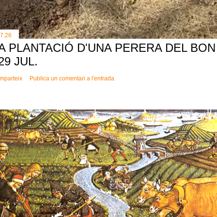
.7.26
A PLANTACIÓ D'UNA PERERA DEL BON 
 29 JUL.
mparteix
Publica un comentari a l'entrada