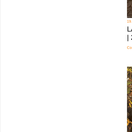
19
L
|
Co