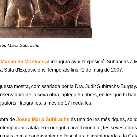
sep Maria Subirachs
l
Museu de Montserrat
inaugura avui l'exposició 'Subirachs a M
la Sala d'Exposicions Temporals fins l'1 de maig de 2007.
uesta mostra, comissariada per la Dra. Judit Subirachs-Burgaya, fi
nservadora de la seva obra, aplega 55 obres, en les que hi han 
guaforts i litografies, a més de 17 medalles.
obra de
Josep Maria Subirachs
és una de les més riques, sòlide
ntemporani català. Reconegut a nivell mundial, les seves obres
u país com a capdavanter de l'escultura d'avantguarda a la Cat