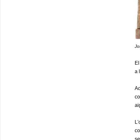
Jo
E
a 
Aq
co
ai
L'
co
se