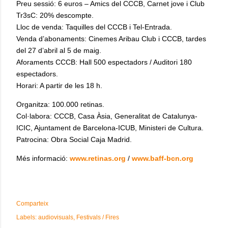
Preu sessió:
6 euros – Amics del CCCB, Carnet jove i Club
Tr3sC: 20% descompte.
Lloc de venda:
Taquilles del CCCB i Tel-Entrada.
Venda d’abonaments: Cinemes Aribau Club i CCCB, tardes
del 27 d’abril al 5 de maig.
Aforaments CCCB: Hall
500 espectadors / Auditori 180
espectadors.
Horari: A partir de les 18 h.
Organitza: 100.000 retinas.
Col·labora: CCCB, Casa Àsia, Generalitat de Catalunya-
ICIC, Ajuntament de Barcelona-ICUB, Ministeri de Cultura.
Patrocina: Obra Social Caja Madrid.
Més informació:
www.retinas.org
/
www.baff-bcn.org
Comparteix
Labels:
audiovisuals
Festivals / Fires