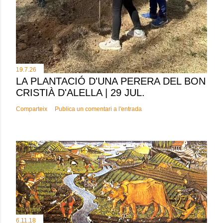
19.7.26
LA PLANTACIÓ D'UNA PERERA DEL BON
CRISTIÀ D'ALELLA | 29 JUL.
Comparteix
Publica un comentari a l'entrada
6.11.18