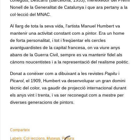
coneguts,
Descans
(Barcelona, 1933), mereixedor del Premi
Nonell de la Generalitat de Catalunya i que ara pertany a la
col·lecció del MNAC.
Al llarg de tota la seva vida, l'artista Manuel Humbert va
mantenir una activitat constant com a pintor. Era un home
de forta personalitat, i tot i freqüentar els cercles
avantguardistes de la capital francesa, on va viure anys
abans de la Guerra Civil, sempre es va mantenir fidel als
cànons noucentistes i a la representació del realisme poètic.
Donat a conèixer com a dibuixant a les revistes
Papitu
i
Picarol
, el 1909, Humbert va desenvolupar un gran domini
tècnic del color, va gaudir de projecció internacional durant
els anys vint i trenta, i va ser reconegut com a mestre per
diverses generacions de pintors.
Comparteix
Labels:
Col·leccions
Museus
Pintura