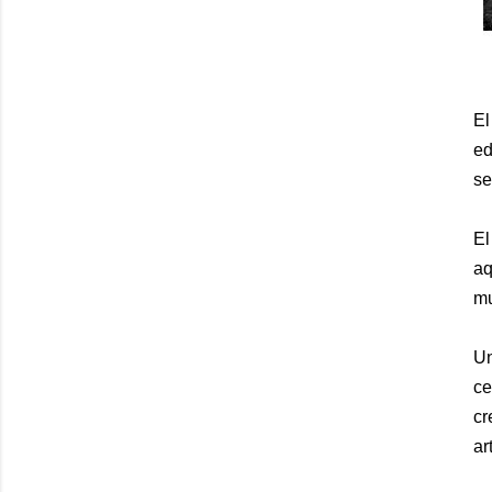
E
ed
se
El
aq
mu
Un
ce
cr
ar