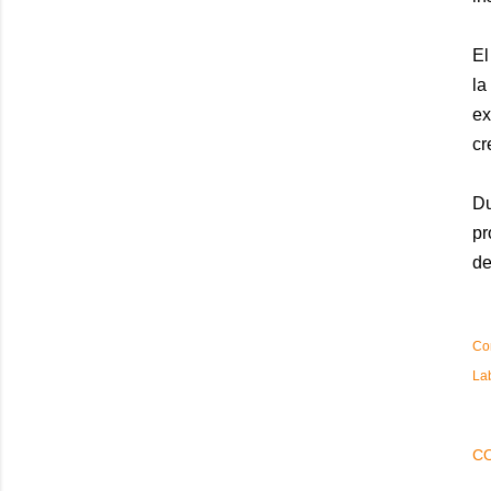
El
la
ex
cr
Du
pr
de
Co
La
C