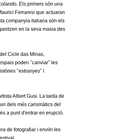
rcolando. Els primers són una
aurici Ferraresi que actuaran
esta companyia italiana són els
organitzen en la seva masia des
del Cicle das Minas,
 espais poden "canviar" les
stòries "estranyes" i
tista Albert Gusi. La tarda de
 i un dels més carismàtics del
és a punt d'entrar en erupció.
 de fotografiar i enviïn les
estival.