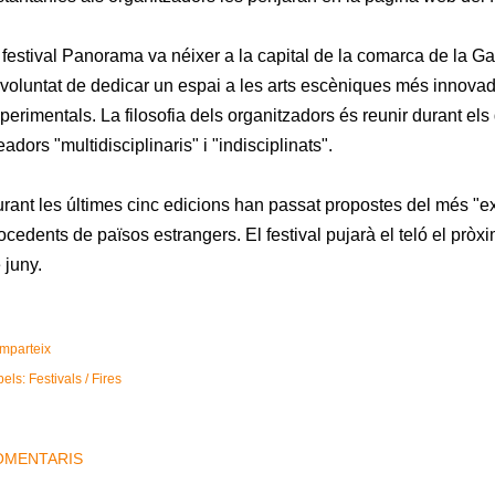
 festival Panorama va néixer a la capital de la comarca de la G
 voluntat de dedicar un espai a les arts escèniques més innovad
perimentals. La filosofia dels organitzadors és reunir durant els di
eadors "multidisciplinaris" i "indisciplinats".
rant les últimes cinc edicions han passat propostes del més "ex
ocedents de països estrangers. El festival pujarà el teló el pròxi
 juny.
mparteix
bels:
Festivals / Fires
OMENTARIS