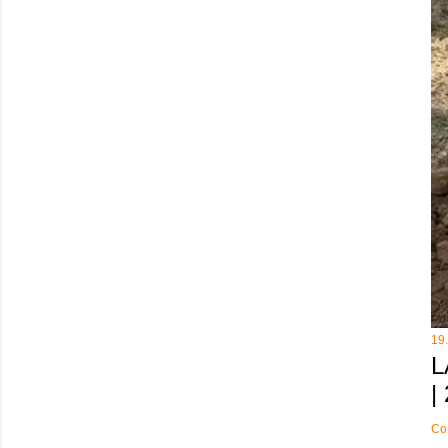
19
L
|
Co