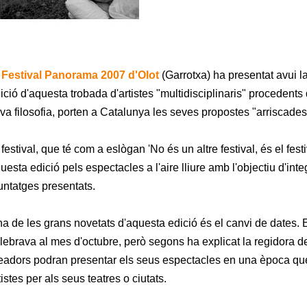
l
Festival Panorama 2007 d'Olot
(Garrotxa) ha presentat avui l
ició d'aquesta trobada d'artistes "multidisciplinaris" procedents 
va filosofia, porten a Catalunya les seves propostes "arriscades
 festival, que té com a eslògan 'No és un altre festival, és el festi
uesta edició pels espectacles a l'aire lliure amb l'objectiu d'integ
ntatges presentats.
a de les grans novetats d'aquesta edició és el canvi de dates. E
lebrava al mes d'octubre, però segons ha explicat la regidora de
eadors podran presentar els seus espectacles en una època q
tistes per als seus teatres o ciutats.