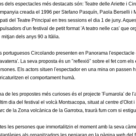
s dels espectacles més destacats són: Teatre delle Ariette i Ci
mpanyia creada el 1996 per Stefano Pasquín, Paola Berselli i M
 pati del Teatre Principal en tres sessions el dia 1 de juny. Aqu
pulsadors d'un festival de petit format 'A teatro nelle cas' que 
 mitjan dels anys 90 a Itàlia.
s portuguesos Circolando presenten en Panorama l'espectacle 
avaterra'. La seva proposta és un "reflexió" sobre el fet com els
rsones. Els actors situen l'espectador en una mina on passen hi
ricaturitzen el comportament humà.
a de les propostes més curioses és el projecte 'Fumarola' de l'ar
últim dia del festival el volcà Montsacopa, situat al centre d'Olot
rc de la Zona volcànica de la Garrotxa, traurà fum com si estigu
tes les persones que immortalitzin el moment amb la seva càmera
stantànies als organitzadors les penjaran en la pàgina web del f