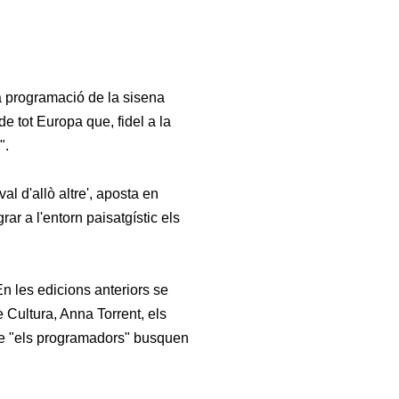
a programació de la sisena
de tot Europa que, fidel a la
".
val d'allò altre', aposta en
rar a l'entorn paisatgístic els
n les edicions anteriors se
 Cultura, Anna Torrent, els
ue "els programadors" busquen