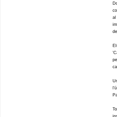
Do
co
al
im
de
El
'C
pe
ca
Un
l'
Pa
To
in