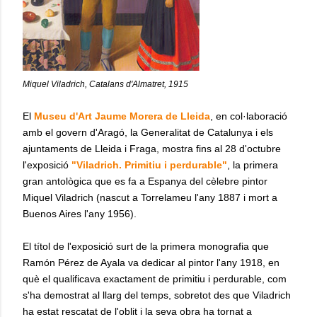
Miquel Viladrich,
Catalans d'Almatret,
1915
El
Museu d'Art Jaume Morera de Lleida
, en col·laboració
amb el govern d'Aragó, la Generalitat de Catalunya i els
ajuntaments de Lleida i Fraga, mostra fins al 28 d'octubre
l'exposició
"Viladrich. Primitiu i perdurable"
, la primera
gran antològica que es fa a Espanya del cèlebre pintor
Miquel Viladrich (nascut a Torrelameu l'any 1887 i mort a
Buenos Aires l'any 1956).
El títol de l'exposició surt de la primera monografia que
Ramón Pérez de Ayala va dedicar al pintor l'any 1918, en
què el qualificava exactament de primitiu i perdurable, com
s'ha demostrat al llarg del temps, sobretot des que Viladrich
ha estat rescatat de l'oblit i la seva obra ha tornat a