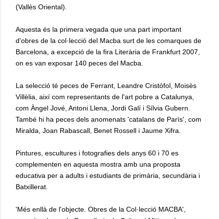
(Vallès Oriental).
Aquesta és la primera vegada que una part important
d'obres de la col·lecció del Macba surt de les comarques de
Barcelona, a excepció de la fira Literària de Frankfurt 2007,
on es van exposar 140 peces del Macba.
La selecció té peces de Ferrant, Leandre Cristòfol, Moisès
Villèlia, així com representants de l'art pobre a Catalunya,
com Àngel Jové, Antoni Llena, Jordi Galí i Sílvia Gubern.
També hi ha peces dels anomenats 'catalans de París', com
Miralda, Joan Rabascall, Benet Rossell i Jaume Xifra.
Pintures, escultures i fotografies dels anys 60 i 70 es
complementen en aquesta mostra amb una proposta
educativa per a adults i estudiants de primària, secundària i
Batxillerat.
'Més enllà de l'objecte. Obres de la Col·lecció MACBA',