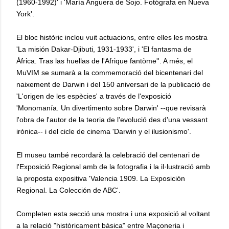
(1960-1992)' i 'María Anguera de Sojo. Fotógrafa en Nueva
York'.
El bloc històric inclou vuit actuacions, entre elles les mostra
'La misión Dakar-Djibuti, 1931-1933', i 'El fantasma de
África. Tras las huellas de l'Afrique fantòme''. A més, el
MuVIM se sumarà a la commemoració del bicentenari del
naixement de Darwin i del 150 aniversari de la publicació de
'L'origen de les espècies' a través de l'exposició
'Monomanía. Un divertimento sobre Darwin' --que revisarà
l'obra de l'autor de la teoria de l'evolució des d'una vessant
irònica-- i del cicle de cinema 'Darwin y el ilusionismo'.
El museu també recordarà la celebració del centenari de
l'Exposició Regional amb de la fotografia i la il·lustració amb
la proposta expositiva 'Valencia 1909. La Exposición
Regional. La Colección de ABC'.
Completen esta secció una mostra i una exposició al voltant
a la relació "històricament bàsica" entre Maçoneria i