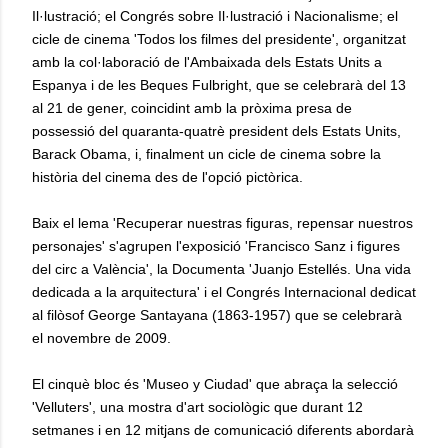
Il·lustració; el Congrés sobre Il·lustració i Nacionalisme; el
cicle de cinema 'Todos los filmes del presidente', organitzat
amb la col·laboració de l'Ambaixada dels Estats Units a
Espanya i de les Beques Fulbright, que se celebrarà del 13
al 21 de gener, coincidint amb la pròxima presa de
possessió del quaranta-quatrè president dels Estats Units,
Barack Obama, i, finalment un cicle de cinema sobre la
història del cinema des de l'opció pictòrica.
Baix el lema 'Recuperar nuestras figuras, repensar nuestros
personajes' s'agrupen l'exposició 'Francisco Sanz i figures
del circ a València', la Documenta 'Juanjo Estellés. Una vida
dedicada a la arquitectura' i el Congrés Internacional dedicat
al filòsof George Santayana (1863-1957) que se celebrarà
el novembre de 2009.
El cinquè bloc és 'Museo y Ciudad' que abraça la selecció
'Velluters', una mostra d'art sociològic que durant 12
setmanes i en 12 mitjans de comunicació diferents abordarà