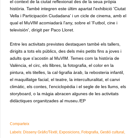
el context de la ciutat reflexionat des de la seua pròpia
història. També integren este últim apartat l'exhibició 'Ciutat
Vella i Participación Ciudadana' i un cicle de cinema, amb el
qual el MuVIM acomiadarà l'any, sobre el 'Futbol, cine i
televisión', dirigit per Paco Lloret.
Entre les activitats previstes destaquen també els tallers,
dirigits a tots els públics, des dels més petits fins a joves i
adults que s'acostin al MuVIM. Temes com la història de
València, el circ, els llibres, la fotografia, el color en la
pintura, els titelles, la cal·ligrafia àrab, la rebosteria infantil,
el maquillatge facial, el teatre, la interculturalitat, el canvi
climàtic, els contes, l'enciclopèdia i el segle de les llums, els
storyboard, o la màgia abracen algunes de les activitats
didàctiques organitzades al museu./EP
Comparteix
Labels:
Disseny Gràfic/Tèxtil
Exposicions
Fotografia
Gestió cultural