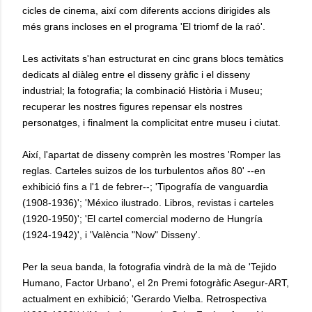
cicles de cinema, així com diferents accions dirigides als
més grans incloses en el programa 'El triomf de la raó'.
Les activitats s'han estructurat en cinc grans blocs temàtics
dedicats al diàleg entre el disseny gràfic i el disseny
industrial; la fotografia; la combinació Història i Museu;
recuperar les nostres figures repensar els nostres
personatges, i finalment la complicitat entre museu i ciutat.
Així, l'apartat de disseny comprèn les mostres 'Romper las
reglas. Carteles suizos de los turbulentos años 80' --en
exhibició fins a l'1 de febrer--; 'Tipografía de vanguardia
(1908-1936)'; 'México ilustrado. Libros, revistas i carteles
(1920-1950)'; 'El cartel comercial moderno de Hungría
(1924-1942)', i 'València "Now" Disseny'.
Per la seua banda, la fotografia vindrà de la mà de 'Tejido
Humano, Factor Urbano', el 2n Premi fotogràfic Asegur-ART,
actualment en exhibició; 'Gerardo Vielba. Retrospectiva