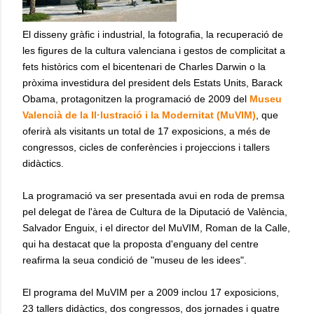
El disseny gràfic i industrial, la fotografia, la recuperació de
les figures de la cultura valenciana i gestos de complicitat a
fets històrics com el bicentenari de Charles Darwin o la
pròxima investidura del president dels Estats Units, Barack
Obama, protagonitzen la programació de 2009 del
Museu
Valencià de la Il·lustració i la Modernitat (MuVIM)
, que
oferirà als visitants un total de 17 exposicions, a més de
congressos, cicles de conferències i projeccions i tallers
didàctics.
La programació va ser presentada avui en roda de premsa
pel delegat de l'àrea de Cultura de la Diputació de València,
Salvador Enguix, i el director del MuVIM, Roman de la Calle,
qui ha destacat que la proposta d'enguany del centre
reafirma la seua condició de "museu de les idees".
El programa del MuVIM per a 2009 inclou 17 exposicions,
23 tallers didàctics, dos congressos, dos jornades i quatre