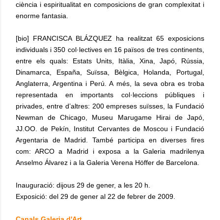
ciència i espiritualitat en composicions de gran complexitat i
enorme fantasia.
[bio] FRANCISCA BLÁZQUEZ ha realitzat 65 exposicions
individuals i 350 col·lectives en 16 països de tres continents,
entre els quals: Estats Units, Itàlia, Xina, Japó, Rússia,
Dinamarca, España, Suïssa, Bèlgica, Holanda, Portugal,
Anglaterra, Argentina i Perú. A més, la seva obra es troba
representada en importants col·leccions públiques i
privades, entre d’altres: 200 empreses suïsses, la Fundació
Newman de Chicago, Museu Marugame Hirai de Japó,
JJ.OO. de Pekín, Institut Cervantes de Moscou i Fundació
Argentaria de Madrid. També participa en diverses fires
com: ARCO a Madrid i exposa a la Galeria madrilenya
Anselmo Álvarez i a la Galeria Verena Höffer de Barcelona.
Inauguració: dijous 29 de gener, a les 20 h.
Exposició: del 29 de gener al 22 de febrer de 2009.
Canals Galeria d'Art