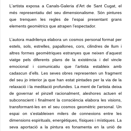
L'artista exposa a Canals-Galeria d’Art de Sant Cugat, el
més representatiu del seu dimensionalisme. Són pintures
que trenquen les regles de l’espai presentant grans
elements geomètrics que atrapen l’espectador.
L’autora madrilenya elabora un cosmos personal format per
estels, sols, estrelles, papallones, cors, cilindres de llum i
altres formes geomètriques estranyes que neixen d’aquest
viatge pels diferents plans de la existència i del vincle
emocional i comunicatiu que l’artista estableix amb
cadascun d’ells. Les seves obres representen un fragment
del seu jo interior ja que han estat pintades per la via de la
relaxació i la meditació profundes. La ment de l’artista deixa
de governar el pinzell racionalment, aleshores actuen el
subconscient i finalment la consciència elabora les visions,
transformant-les en el seu cosmos geomètric personal. Un
espai on s’estableixen milers de connexions entre les
dimensions espirituals, energètiques, físiques i místiques. La
seva aportació a la pintura es fonamenta en la unió de