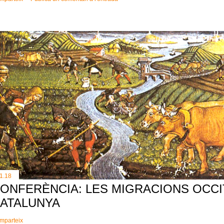
11.18
ONFERÈNCIA: LES MIGRACIONS OCCI
ATALUNYA
mparteix