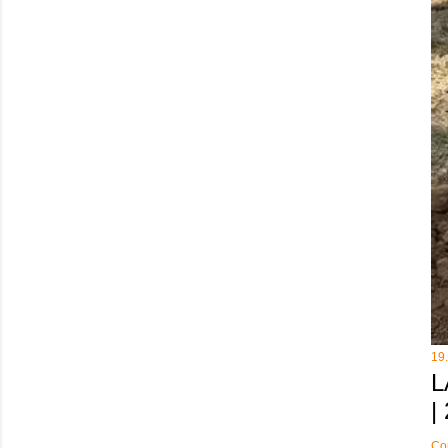
19
L
|
Co