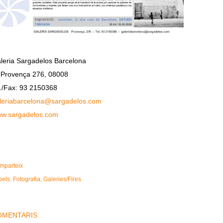
leria Sargadelos Barcelona
 Provença 276, 08008
f./Fax: 93 2150368
leriabarcelona@sargadelos.
com
w.sargadelos.com
mparteix
bels:
Fotografia
Galeries/Fires
OMENTARIS