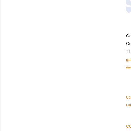
Ga
C/
Tl
ga
ww
Co
La
C