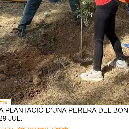
.7.26
A PLANTACIÓ D'UNA PERERA DEL BON 
 29 JUL.
mparteix
Publica un comentari a l'entrada