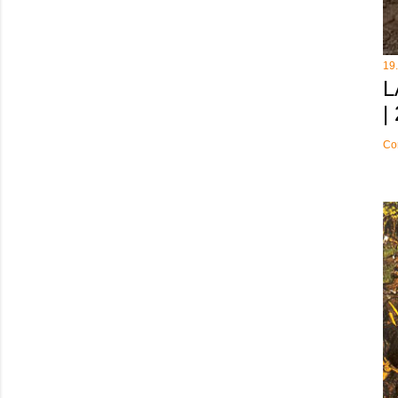
19
L
|
Co