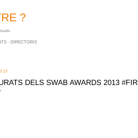
Salta al contingut principal
RE ?
Visuals
ATS
DIRECTORIS
.2.13
URATS DELS SWAB AWARDS 2013 #FI