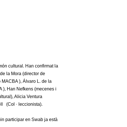
món cultural. Han confirmat la
de la Mora (director de
ó MACBA ), Álvaro L. de la
BA ), Han Nefkens (mecenes i
ltural), Alicia Ventura
l (Col · leccionista).
uin participar en Swab ja està