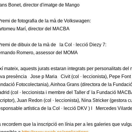
ans Bonet, director d'imatge de Mango
Premi de fotografia de la mà de Volkswagen:
rtomeu Marí, director del MACBA
Premi de dibuix de la mà de la Col · lecció Diezy 7:
rnando Romero, assessor del MOMA
xí mateix, aquests jurats estaran integrats per personalitats del 
va presència Jose p Maria Civit (col · leccionista), Pepe Font 
ndació Fotocolectania), Ainhoa Grans (directora de la Fundaci
drid (col · leccionista i membre del Taller d' la Fundació MAC
criptor), Juan Redon (col · leccionista), Nina Stricker (gestora cu
esponsable artística de la Col · lecció DKV ) I Mercedes Vilardel
 recordem que la inscripció en línia per a les galeries que vulg