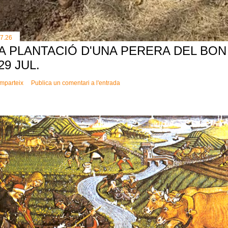
.7.26
A PLANTACIÓ D'UNA PERERA DEL BON 
 29 JUL.
mparteix
Publica un comentari a l'entrada