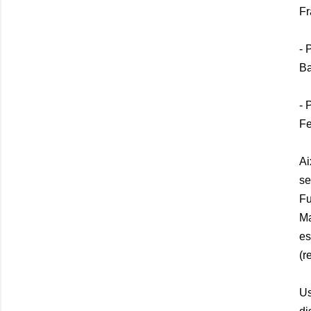
Fr
- 
Ba
- 
Fe
Ai
se
Fu
Ma
es
(r
Us