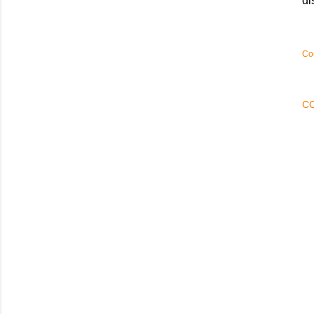
di
Co
C