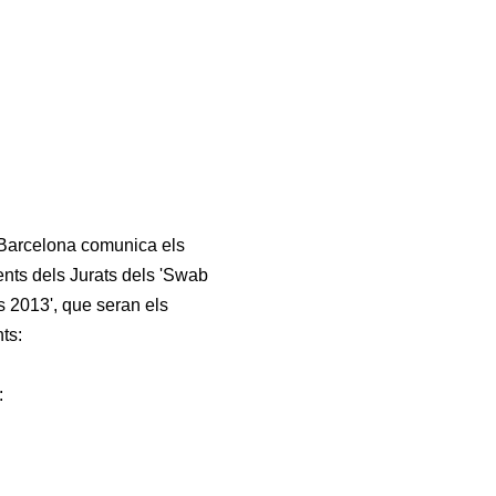
arcelona comunica els
ents dels Jurats dels 'Swab
 2013', que seran els
ts:
: