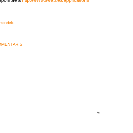
sponible a
http://www.swab.es/applications
mparteix
OMENTARIS