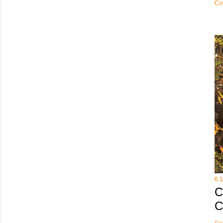
Co
6.
C
C