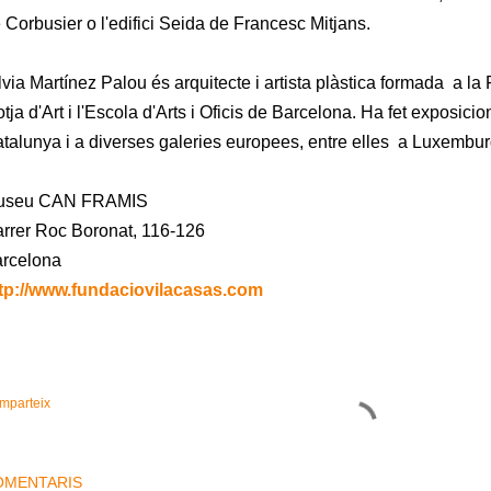
 Corbusier o l'edifici Seida de Francesc Mitjans.
lvia Martínez Palou és arquitecte i artista plàstica formada a la F
otja d'Art i l'Escola d'Arts i Oficis de Barcelona. Ha fet exposici
talunya i a diverses galeries europees, entre elles a Luxembur
useu CAN FRAMIS
rrer Roc Boronat, 116-126
rcelona
tp://www.fundaciovilacasas.com
mparteix
OMENTARIS