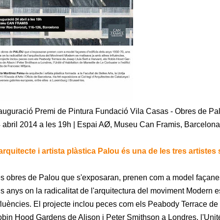
auguració Premi de Pintura Fundació Vila Casas - Obres de P
 abril 2014 a les 19h | Espai AØ,
Museu Can Framis, Barcelona
arquitecte i artista plàstica Palou és una de les tres artiste
s obres de Palou que s'exposaran, prenen com a model façanes 
s anys on la radicalitat de l'arquitectura del moviment Modern e
fluències. El projecte inclou peces com els Peabody Terrace de 
bin Hood Gardens de Alison i Peter Smithson a Londres, l'Unité