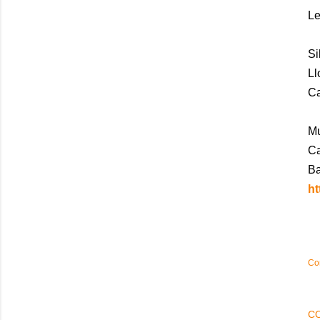
Le
Si
Ll
Ca
M
Ca
Ba
ht
Co
C