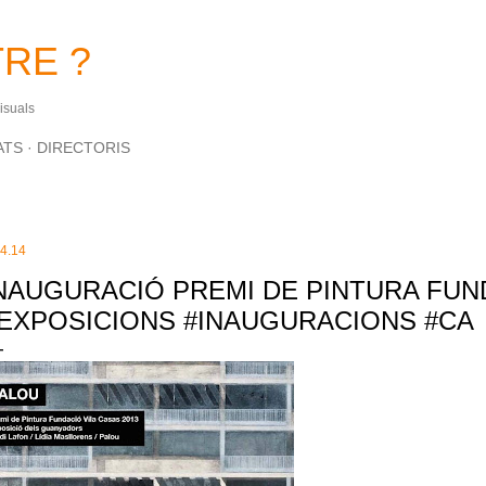
Salta al contingut principal
RE ?
Visuals
ATS
DIRECTORIS
.4.14
NAUGURACIÓ PREMI DE PINTURA FUN
EXPOSICIONS #INAUGURACIONS #CA