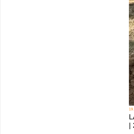
19
L
|