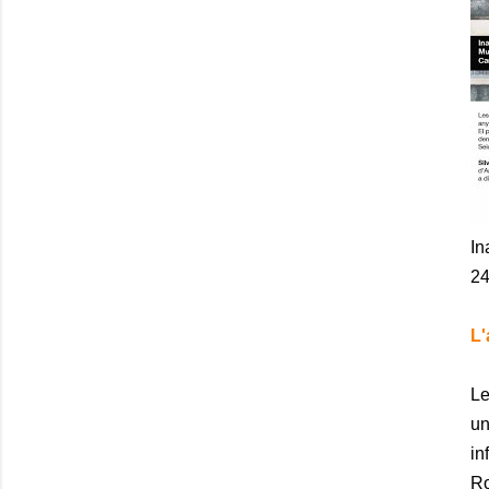
In
24
L'
Le
un
in
Ro