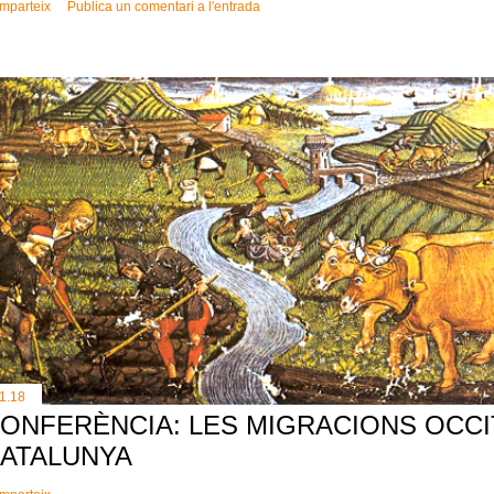
mparteix
Publica un comentari a l'entrada
11.18
ONFERÈNCIA: LES MIGRACIONS OCCI
ATALUNYA