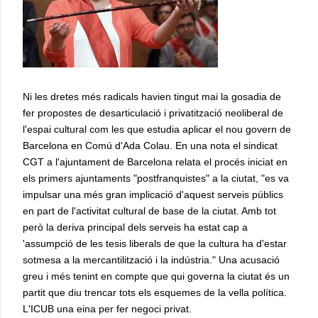
Ni les dretes més radicals havien tingut mai la gosadia de
fer propostes de desarticulació i privatització neoliberal de
l'espai cultural com les que estudia aplicar el nou govern de
Barcelona en Comú d'Ada Colau. En una nota el sindicat
CGT a l'ajuntament de Barcelona relata el procés iniciat en
els primers ajuntaments "postfranquistes" a la ciutat, "es va
impulsar una més gran implicació d'aquest serveis públics
en part de l'activitat cultural de base de la ciutat. Amb tot
però la deriva principal dels serveis ha estat cap a
'assumpció de les tesis liberals de que la cultura ha d'estar
sotmesa a la mercantilització i la indústria." Una acusació
greu i més tenint en compte que qui governa la ciutat és un
partit que diu trencar tots els esquemes de la vella política.
L'ICUB una eina per fer negoci privat.