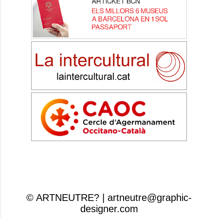
© ARTNEUTRE? | artneutre@graphic-
designer.com