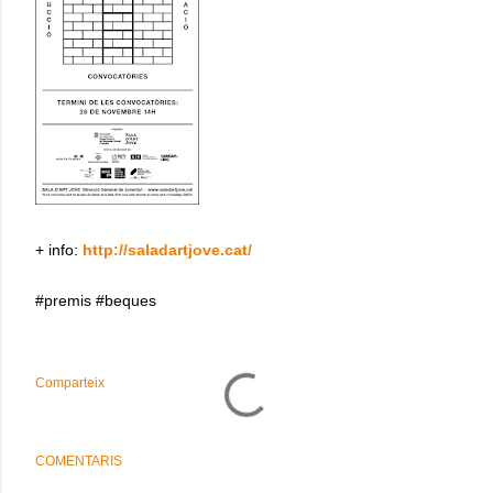
+ info:
http://saladartjove.cat/
#premis #beques
Comparteix
COMENTARIS