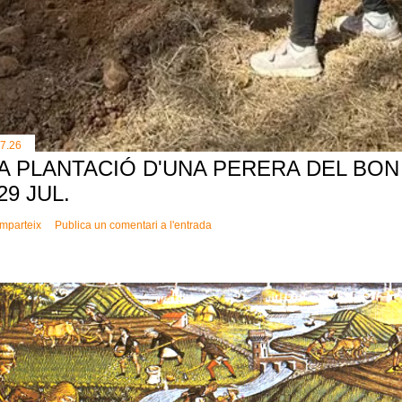
.7.26
A PLANTACIÓ D'UNA PERERA DEL BON 
 29 JUL.
mparteix
Publica un comentari a l'entrada