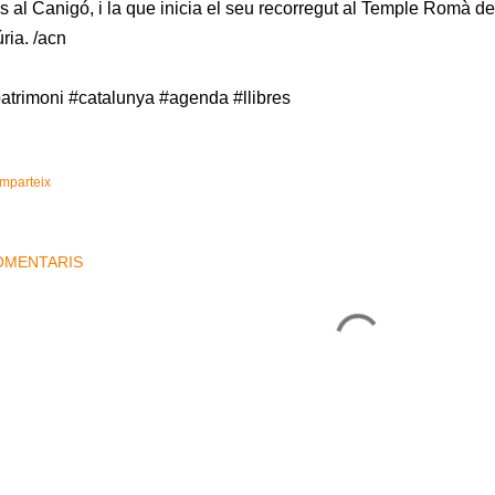
ns al Canigó, i la que inicia el seu recorregut al Temple Romà de 
ria. /acn
atrimoni #catalunya #agenda #llibres
mparteix
OMENTARIS