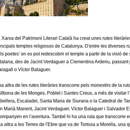
 Xarxa del Patrimoni Literari Català ha creat unes rutes literàri
incipals temples religiosos de Catalunya. D'entre les diverses ru
ls poetes' on es pot redescobrir el temple a partir de la visió de 
talana, des de Jacint Verdaguer a Clementina Arderiu, passant
ragall o Víctor Balaguer.
a altra de les rutes literàries transcorre pels monestirs de la ru
llbona de les Monges, Poblet i Santes Creus, a més de visitar l
Abellera, Escaladei, Santa Maria de Siurana o la Catedral de T
n Marià Manent, Jacint Verdaguer, Víctor Balaguer i Salvador E
ompanyen en l'aventura. També hi ha una ruta que transcorre en
a altra a les Terres de l'Ebre que va de Tortosa a Morella, una 