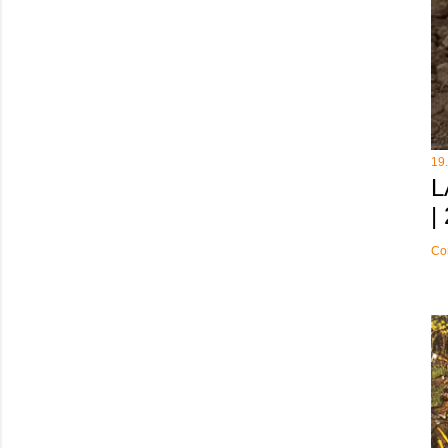
19
L
|
Co