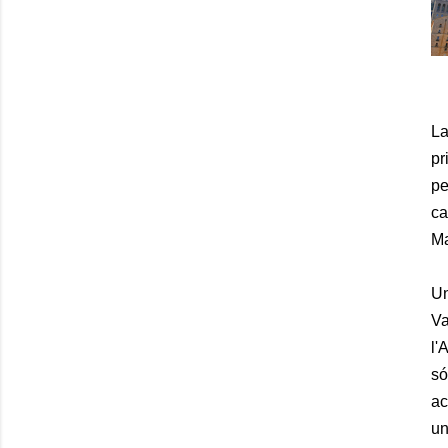
La
pr
pe
ca
Ma
Un
Va
l'
só
ac
un