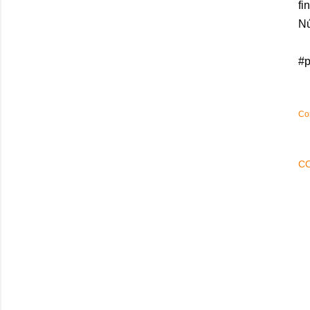
fi
Nú
#p
Co
C