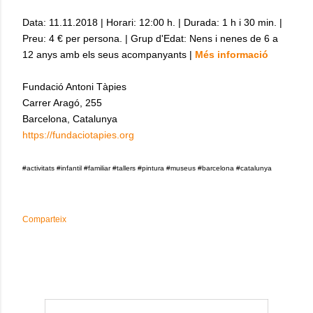
Data: 11.11.2018 | Horari: 12:00 h. | Durada: 1 h i 30 min. |
Preu: 4 € per persona. | Grup d'Edat: Nens i nenes de 6 a
12 anys amb els seus acompanyants |
Més informació
Fundació Antoni Tàpies
Carrer Aragó, 255
Barcelona, Catalunya
https://fundaciotapies.org
#activitats #infantil #familiar #tallers #pintura #museus #barcelona #catalunya
Comparteix