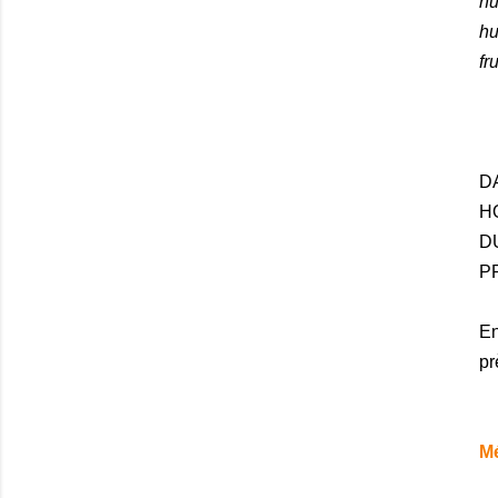
hu
hu
fr
DA
HO
D
PR
En
pr
Mé