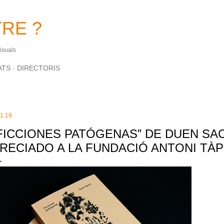
Salta al contingut principal
RE ?
Visuals
ATS
DIRECTORIS
.1.19
FICCIONES PATÓGENAS” DE DUEN SAC
RECIADO A LA FUNDACIÓ ANTONI TÀP