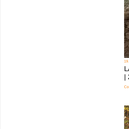
19
L
|
Co