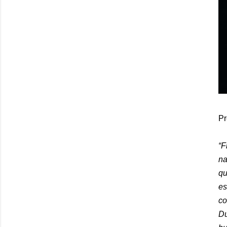
Pr
“F
na
qu
es
co
Du