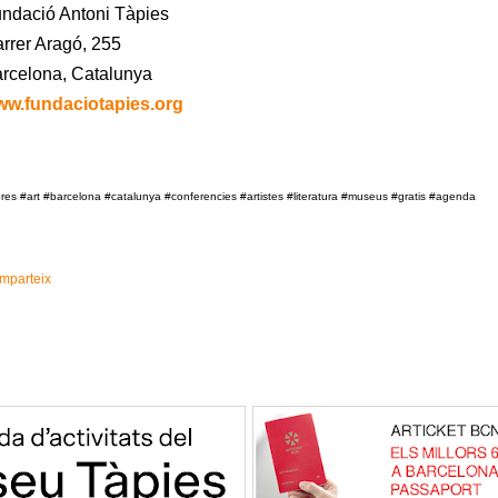
ndació Antoni Tàpies
rrer Aragó, 255
rcelona, Catalunya
w.fundaciotapies.org
ibres #art #barcelona #catalunya #conferencies #artistes #literatura #museus #gratis #agenda
mparteix