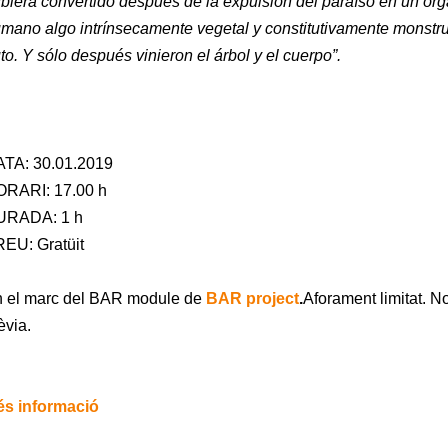
biera convertido después de la expulsión del paraíso en un órg
mano algo intrínsecamente vegetal y constitutivamente monstruo
uto. Y sólo después vinieron el árbol y el cuerpo”.
TA: 30.01.2019
RARI: 17.00 h
URADA: 1 h
EU: Gratüit
 el marc del BAR module de
BAR project
.
Aforament limitat. N
èvia.
s informació