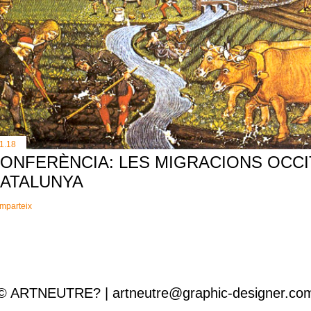
11.18
ONFERÈNCIA: LES MIGRACIONS OCCI
ATALUNYA
mparteix
© ARTNEUTRE? | artneutre@graphic-designer.co