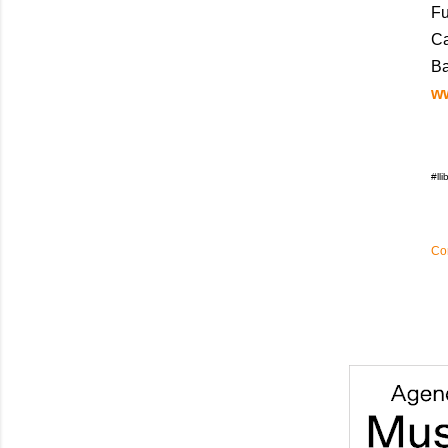
Fu
Ca
Ba
ww
#ll
Co