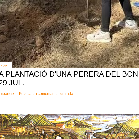
.7.26
A PLANTACIÓ D'UNA PERERA DEL BON 
 29 JUL.
mparteix
Publica un comentari a l'entrada