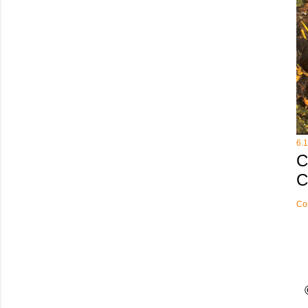
6.
C
C
Co