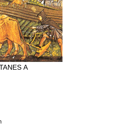
TANES A
m