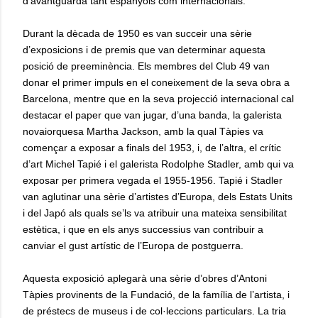
d’avantguarda tant espanyols com internacionals.
Durant la dècada de 1950 es van succeir una sèrie
d’exposicions i de premis que van determinar aquesta
posició de preeminència. Els membres del Club 49 van
donar el primer impuls en el coneixement de la seva obra a
Barcelona, mentre que en la seva projecció internacional cal
destacar el paper que van jugar, d’una banda, la galerista
novaiorquesa Martha Jackson, amb la qual Tàpies va
començar a exposar a finals del 1953, i, de l’altra, el crític
d’art Michel Tapié i el galerista Rodolphe Stadler, amb qui va
exposar per primera vegada el 1955-1956. Tapié i Stadler
van aglutinar una sèrie d’artistes d’Europa, dels Estats Units
i del Japó als quals se’ls va atribuir una mateixa sensibilitat
estètica, i que en els anys successius van contribuir a
canviar el gust artístic de l’Europa de postguerra.
Aquesta exposició aplegarà una sèrie d’obres d’Antoni
Tàpies provinents de la Fundació, de la família de l’artista, i
de préstecs de museus i de col·leccions particulars. La tria