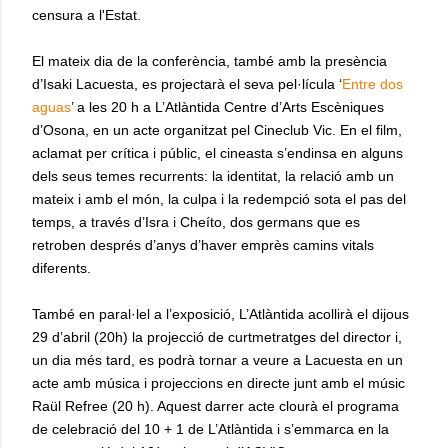
censura a l'Estat.
El mateix dia de la conferència, també amb la presència
d’Isaki Lacuesta, es projectarà el seva pel·lícula ‘
Entre dos
aguas
’ a les 20 h a L’Atlàntida Centre d’Arts Escèniques
d’Osona, en un acte organitzat pel Cineclub Vic. En el film,
aclamat per crítica i públic, el cineasta s’endinsa en alguns
dels seus temes recurrents: la identitat, la relació amb un
mateix i amb el món, la culpa i la redempció sota el pas del
temps, a través d’Isra i Cheíto, dos germans que es
retroben després d’anys d’haver emprès camins vitals
diferents.
També en paral·lel a l’exposició, L’Atlàntida acollirà el dijous
29 d’abril (20h) la projecció de curtmetratges del director i,
un dia més tard, es podrà tornar a veure a Lacuesta en un
acte amb música i projeccions en directe junt amb el músic
Raül Refree (20 h). Aquest darrer acte clourà el programa
de celebració del 10 + 1 de L’Atlàntida i s’emmarca en la