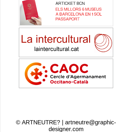
© ARTNEUTRE? | artneutre@graphic-
designer.com