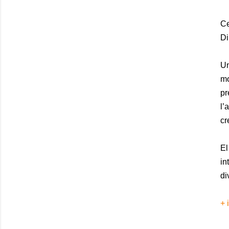
Ce
Di
Un
mo
pr
l’
cr
El
in
di
+ 