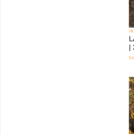
19
L
|
Co