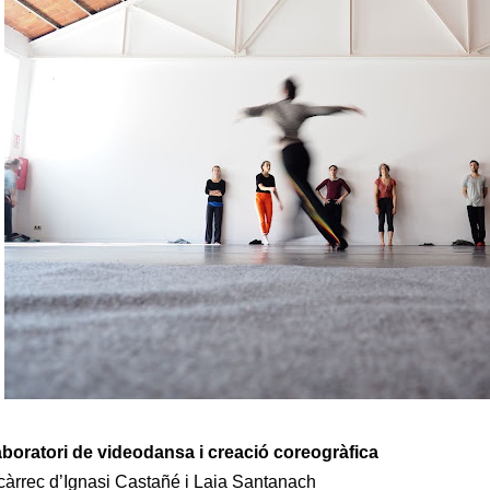
boratori de videodansa i creació coreogràfica
càrrec d’Ignasi Castañé i Laia Santanach