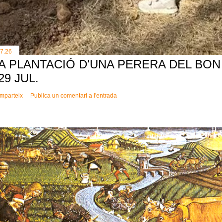
.7.26
A PLANTACIÓ D'UNA PERERA DEL BON 
 29 JUL.
mparteix
Publica un comentari a l'entrada