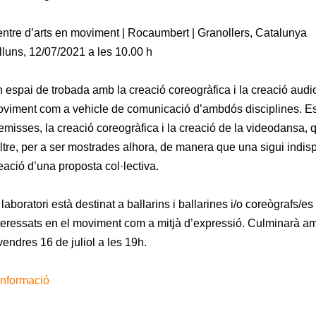
ntre d’arts en moviment | Rocaumbert | Granollers, Catalunya
lluns, 12/07/2021 a les 10.00 h
 espai de trobada amb la creació coreogràfica i la creació audio
viment com a vehicle de comunicació d’ambdós disciplines. Es
emisses, la creació coreogràfica i la creació de la videodansa,
altre, per a ser mostrades alhora, de manera que una sigui indispe
eació d’una proposta col·lectiva.
 laboratori està destinat a ballarins i ballarines i/o coreògrafs/es
teressats en el moviment com a mitjà d’expressió. Culminarà am
vendres 16 de juliol a les 19h.
informació