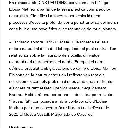
En relació amb DINS PER DINS, convidem a la biòloga
Eloïsa Matheu a parlar de la seva pràctica com a audio-
naturalista. Científics i artistes sonors coincidim en
processos d’escolta profunda per a penetrar el so del món, i
contribuir a una nova ètica d’interconnexió de tot el planeta.
A l’actuació sonora DINS PER DALT, la Ricarda i el seu
entorn natural al delta de Llobregat són el punt central d’un
relat sonor sobre la migració dels ocells, un viatge
extraordinari entre terres del nord d’Europa i el nord
d’Àfrica, articulat amb gravacions de camp d’Eloïsa Matheu.
Els sons de la natura descriuen i reflecteixen tant els
ecosistemes com els problemàtiques amb què s’enfronten
els ocells durant el llarg i perillós viatge. Seguidament,
Barbara Held farà una performance de l’obra per a flauta
“Pausa: Nit”, composada amb la col·laboració d’Eloïsa
Matheu per a un concert a l’aire lliure a finals d’estiu de
2021 al Museu Vostell, Malpartida de Cáceres.
Hi intervenen: