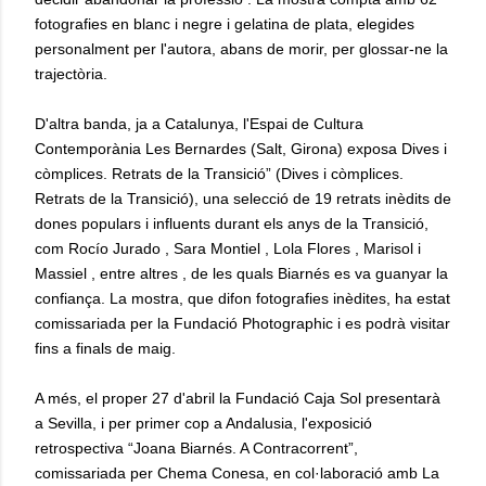
fotografies en blanc i negre i gelatina de plata, elegides
personalment per l'autora, abans de morir, per glossar-ne la
trajectòria.
D'altra banda, ja a Catalunya, l'Espai de Cultura
Contemporània Les Bernardes (Salt, Girona) exposa Dives i
còmplices. Retrats de la Transició” (Dives i còmplices.
Retrats de la Transició), una selecció de 19 retrats inèdits de
dones populars i influents durant els anys de la Transició,
com Rocío Jurado , Sara Montiel , Lola Flores , Marisol i
Massiel , entre altres , de les quals Biarnés es va guanyar la
confiança. La mostra, que difon fotografies inèdites, ha estat
comissariada per la Fundació Photographic i es podrà visitar
fins a finals de maig.
A més, el proper 27 d'abril la Fundació Caja Sol presentarà
a Sevilla, i per primer cop a Andalusia, l'exposició
retrospectiva “Joana Biarnés. A Contracorrent”,
comissariada per Chema Conesa, en col·laboració amb La