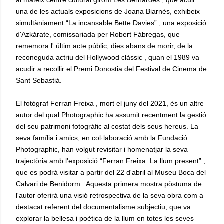
al mateix centre cultural gironí Les Bernardes , que acull
una de les actuals exposicions de Joana Biarnés, exhibeix
simultàniament “La incansable Bette Davies” , una exposició
d'Azkárate, comissariada per Robert Fàbregas, que
rememora l' últim acte públic, dies abans de morir, de la
reconeguda actriu del Hollywood clàssic , quan el 1989 va
acudir a recollir el Premi Donostia del Festival de Cinema de
Sant Sebastià.
El fotògraf Ferran Freixa , mort el juny del 2021, és un altre
autor del qual Photographic ha assumit recentment la gestió
del seu patrimoni fotogràfic al costat dels seus hereus. La
seva família i amics, en col·laboració amb la Fundació
Photographic, han volgut revisitar i homenatjar la seva
trajectòria amb l'exposició “Ferran Freixa. La llum present” ,
que es podrà visitar a partir del 22 d'abril al Museu Boca del
Calvari de Benidorm . Aquesta primera mostra pòstuma de
l'autor oferirà una visió retrospectiva de la seva obra com a
destacat referent del documentalisme subjectiu, que va
explorar la bellesa i poètica de la llum en totes les seves