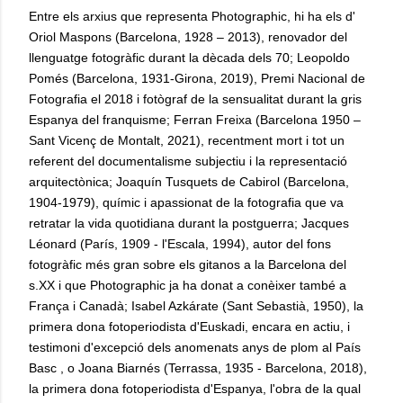
Entre els arxius que representa Photographic, hi ha els d'
Oriol Maspons (Barcelona, ​​1928 – 2013), renovador del
llenguatge fotogràfic durant la dècada dels 70; Leopoldo
Pomés (Barcelona, ​​1931-Girona, 2019), Premi Nacional de
Fotografia el 2018 i fotògraf de la sensualitat durant la gris
Espanya del franquisme; Ferran Freixa (Barcelona 1950 –
Sant Vicenç de Montalt, 2021), recentment mort i tot un
referent del documentalisme subjectiu i la representació
arquitectònica; Joaquín Tusquets de Cabirol (Barcelona, ​​
1904-1979), químic i apassionat de la fotografia que va
retratar la vida quotidiana durant la postguerra; Jacques
Léonard (París, 1909 - l'Escala, 1994), autor del fons
fotogràfic més gran sobre els gitanos a la Barcelona del
s.XX i que Photographic ja ha donat a conèixer també a
França i Canadà; Isabel Azkárate (Sant Sebastià, 1950), la
primera dona fotoperiodista d'Euskadi, encara en actiu, i
testimoni d'excepció dels anomenats anys de plom al País
Basc , o Joana Biarnés (Terrassa, 1935 - Barcelona, ​​2018),
la primera dona fotoperiodista d'Espanya, l'obra de la qual