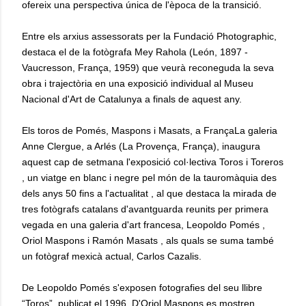
ofereix una perspectiva única de l'època de la transició.
Entre els arxius assessorats per la Fundació Photographic,
destaca el de la fotògrafa Mey Rahola (León, 1897 -
Vaucresson, França, 1959) que veurà reconeguda la seva
obra i trajectòria en una exposició individual al Museu
Nacional d'Art de Catalunya a finals de aquest any.
Els toros de Pomés, Maspons i Masats, a FrançaLa galeria
Anne Clergue, a Arlés (La Provença, França), inaugura
aquest cap de setmana l'exposició col·lectiva Toros i Toreros
, un viatge en blanc i negre pel món de la tauromàquia des
dels anys 50 fins a l'actualitat , al que destaca la mirada de
tres fotògrafs catalans d'avantguarda reunits per primera
vegada en una galeria d'art francesa, Leopoldo Pomés ,
Oriol Maspons i Ramón Masats , als quals se suma també
un fotògraf mexicà actual, Carlos Cazalis.
De Leopoldo Pomés s'exposen fotografies del seu llibre
“Toros”, publicat el 1996. D'Oriol Maspons es mostren