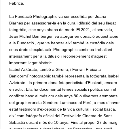
Fábrica.
La Fundació Photographic va ser escollida per Joana
Biarnés per assessorar-la en la cura i difusió del seu llegat
fotogràfic, cinc anys abans de morir. El 2021, el seu vidu,
Jean Michel Bamberger, va atorgar en donació aquest arxiu
a la Fundació , que va heretar així també la custòdia dels
seus drets d'explotació. Photographic continua treballant
intensament per a la difusió i reconeixement d'aquest
important llegat històric.
Isabel Azkárate, també a Girona, i Ferran Freixa a
BenidormPhotographic també representa la fotògrafa Isabel
Azkárate , la primera dona fotoperiodista d'Euskadi, encara
en actiu. Ella ha documentat temes socials i polítics com el
conflicte basc al més cru dels anys 80 o diversos atemptats
del grup terrorista Sendero Luminoso al Perú, a més d'haver
estat testimoni d'excepció de la vida cultural i social basca,
així com fotògrafa oficial del Festival de Cinema de Sant
Sebastià durant més de 10 anys. Fins al proper 27 de maig,