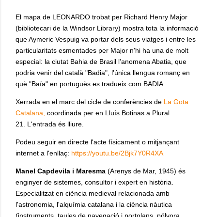
El mapa de LEONARDO trobat per Richard Henry Major
(bibliotecari de la Windsor Library) mostra tota la informació
que Aymeric Vespuig va portar dels seus viatges i entre les
particularitats esmentades per Major n'hi ha una de molt
especial: la ciutat Bahia de Brasil l'anomena Abatia, que
podria venir del català "Badia", l'única llengua romanç en
què "Baía" en portuguès es tradueix com BADIA.
Xerrada en el marc del cicle de conferències de
La Gota
Catalana,
coordinada per en Lluís Botinas a Plural
21. L'entrada és lliure.
Podeu seguir en directe l'acte físicament o mitjançant
internet a l'enllaç:
https://youtu.be/2Bjk7Y0R4XA
Manel Capdevila i Maresma
(Arenys de Mar, 1945) és
enginyer de sistemes, consultor i expert en història.
Especialitzat en ciència medieval relacionada amb
l'astronomia, l'alquímia catalana i la ciència nàutica
(instruments, taules de navegació i portolans, pólvora