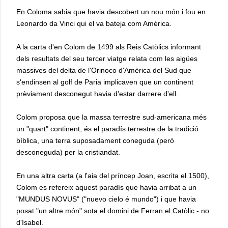
En Coloma sabia que havia descobert un nou món i fou en
Leonardo da Vinci qui el va bateja com Amèrica.
A la carta d'en Colom de 1499 als Reis Catòlics informant
dels resultats del seu tercer viatge relata com les aigües
massives del delta de l'Orinoco d'Amèrica del Sud que
s'endinsen al golf de Paria implicaven que un continent
prèviament desconegut havia d'estar darrere d'ell.
Colom proposa que la massa terrestre sud-americana més
un "quart" continent, és el paradís terrestre de la tradició
bíblica, una terra suposadament coneguda (però
desconeguda) per la cristiandat.
En una altra carta (a l'aia del príncep Joan, escrita el 1500),
Colom es refereix aquest paradís que havia arribat a un
"MUNDUS NOVUS" ("nuevo cielo é mundo") i que havia
posat "un altre món" sota el domini de Ferran el Catòlic - no
d'Isabel.