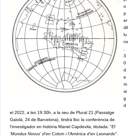
o
p
er
dil
lu
ns
,
3
0
d
e
m
ai
g
d
el 2022, a les 19.30h, a la seu de Plural 21 (Passatge
Gaiolà, 24 de Barcelona), tindrà lloc la conferència de
l'investigador en història Manel Capdevila, titulada: "
El
'Mundus Novus' d'en Colom i l'Amèrica d'en Leonardo
".