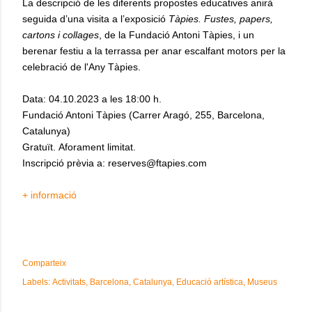
La descripció de les diferents propostes educatives anirà
seguida d’una visita a l’exposició
Tàpies. Fustes, papers,
cartons i collages
, de la Fundació Antoni Tàpies, i un
berenar festiu a la terrassa per anar escalfant motors per la
celebració de l'Any Tàpies.
Data: 04.10.2023 a les 18:00 h.
Fundació Antoni Tàpies (Carrer Aragó, 255, Barcelona,
Catalunya)
Gratuït. Aforament limitat.
Inscripció prèvia a: reserves@ftapies.com
+ informació
Comparteix
Labels:
Activitats
Barcelona
Catalunya
Educació artística
Museus