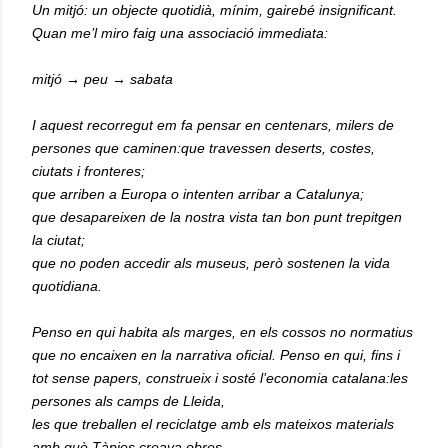
Un mitjó: un objecte quotidià, mínim, gairebé insignificant.
Quan me’l miro faig una associació immediata:
mitjó → peu → sabata
I aquest recorregut em fa pensar en centenars, milers de
persones que caminen:que travessen deserts, costes,
ciutats i fronteres;
que arriben a Europa o intenten arribar a Catalunya;
que desapareixen de la nostra vista tan bon punt trepitgen
la ciutat;
que no poden accedir als museus, però sostenen la vida
quotidiana.
Penso en qui habita als marges, en els cossos no normatius
que no encaixen en la narrativa oficial. Penso en qui, fins i
tot sense papers, construeix i sosté l’economia catalana:les
persones als camps de Lleida,
les que treballen el reciclatge amb els mateixos materials
amb què Tàpies creava obres.