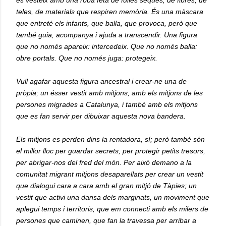
es vesteix amb una roba feta de fulles seques, de fibres, de
teles, de materials que respiren memòria. És una màscara
que entreté els infants, que balla, que provoca, però que
també guia, acompanya i ajuda a transcendir. Una figura
que no només apareix: intercedeix. Que no només balla:
obre portals. Que no només juga: protegeix.
Vull agafar aquesta figura ancestral i crear-ne una de
pròpia; un ésser vestit amb mitjons, amb els mitjons de les
persones migrades a Catalunya, i també amb els mitjons
que es fan servir per dibuixar aquesta nova bandera.
Els mitjons es perden dins la rentadora, sí; però també són
el millor lloc per guardar secrets, per protegir petits tresors,
per abrigar-nos del fred del món. Per això demano a la
comunitat migrant mitjons desaparellats per crear un vestit
que dialogui cara a cara amb el gran mitjó de Tàpies; un
vestit que activi una dansa dels marginats, un moviment que
aplegui temps i territoris, que em connecti amb els milers de
persones que caminen, que fan la travessa per arribar a