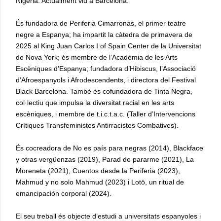
Nigèria. Actualment viu a Barcelona.
És fundadora de Periferia Cimarronas, el primer teatre
negre a Espanya; ha impartit la càtedra de primavera de
2025 al King Juan Carlos I of Spain Center de la Universitat
de Nova York; és membre de l’Acadèmia de les Arts
Escèniques d’Espanya; fundadora d’Hibiscus, l’Associació
d’Afroespanyols i Afrodescendents, i directora del Festival
Black Barcelona. També és cofundadora de Tinta Negra,
col·lectiu que impulsa la diversitat racial en les arts
escèniques, i membre de t.i.c.t.a.c. (Taller d’Intervencions
Crítiques Transfeministes Antirracistes Combatives).
És cocreadora de No es país para negras (2014), Blackface
y otras vergüenzas (2019), Parad de pararme (2021), La
Moreneta (2021), Cuentos desde la Periferia (2023),
Mahmud y no solo Mahmud (2023) i Lotö, un ritual de
emancipación corporal (2024).
El seu treball és objecte d’estudi a universitats espanyoles i