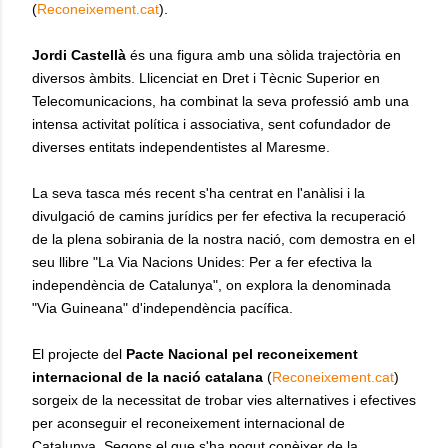
(
Reconeixement.cat
).
Jordi Castellà
és una figura amb una sòlida trajectòria en
diversos àmbits. Llicenciat en Dret i Tècnic Superior en
Telecomunicacions, ha combinat la seva professió amb una
intensa activitat política i associativa, sent cofundador de
diverses entitats independentistes al Maresme.
La seva tasca més recent s'ha centrat en l'anàlisi i la
divulgació de camins jurídics per fer efectiva la recuperació
de la plena sobirania de la nostra nació, com demostra en el
seu llibre "La Via Nacions Unides: Per a fer efectiva la
independència de Catalunya", on explora la denominada
"Via Guineana" d'independència pacífica.
El projecte del
Pacte Nacional pel reconeixement
internacional de la nació catalana
(
Reconeixement.cat
)
sorgeix de la necessitat de trobar vies alternatives i efectives
per aconseguir el reconeixement internacional de
Catalunya. Segons el que s'ha pogut conèixer de la