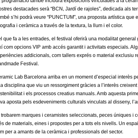
 programació també inclourà exposicions vinculades a la ceràmi
stres destacades serà “BCN, Jardí de rajoles”, dedicada als ter
mbé s’hi podrà veure “PUNCTUM”, una proposta artística que ex
tografia i ceràmica a través de la textura, la llum i el color.
l que fa a les entrades, el festival oferirà una modalitat general
xí com opcions VIP amb accés garantit i activitats especials. A
periències addicionals, com tallers exprés o material exclusiu r
ndmade Festival.
ramic Lab Barcelona arriba en un moment d’especial interès p
a disciplina que viu un ressorgiment gràcies a l’interès creixent 
stenibilitat i els processos creatius manuals. Amb aquesta prime
va aposta pels esdeveniments culturals vinculats al disseny, l’a
 trobarem marques i ceramistes seleccionats, peces úniques i c
s de materials, eines i propostes per a tots els nivells. Un espai
m per a amants de la ceràmica i professionals del sector.