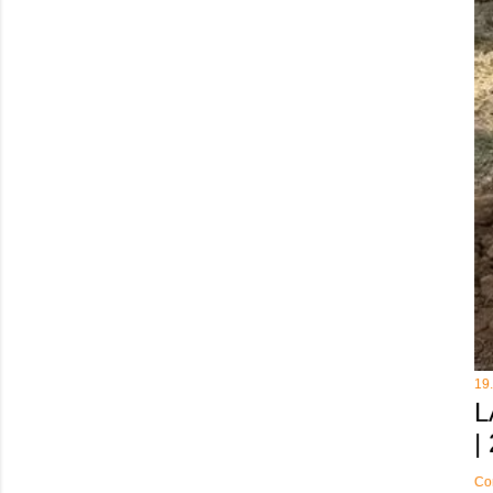
19
L
|
Co