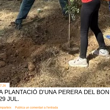
.7.26
A PLANTACIÓ D'UNA PERERA DEL BON 
 29 JUL.
mparteix
Publica un comentari a l'entrada