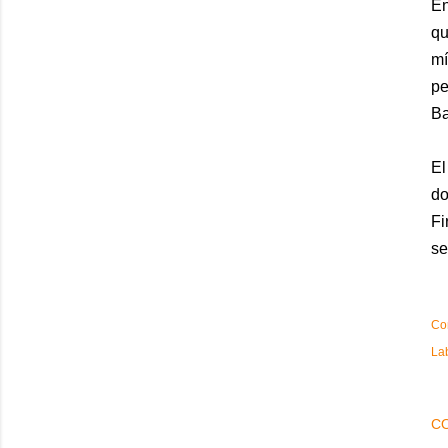
En
qu
mí
pe
Ba
El
do
Fi
se
Co
La
C