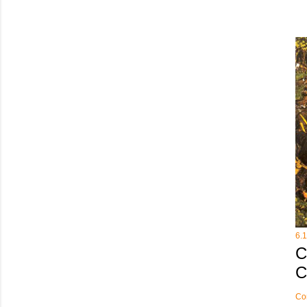
6.
C
C
Co