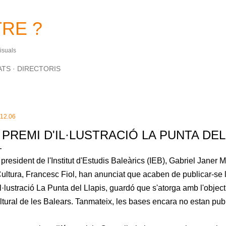
Salta al contingut principal
RE ?
Visuals
ATS
DIRECTORIS
.12.06
I PREMI D'IL·LUSTRACIÓ LA PUNTA DEL
 president de l'Institut d'Estudis Baleàrics (IEB), Gabriel Janer 
Cultura, Francesc Fiol, han anunciat que acaben de publicar-se l
il·lustració La Punta del Llapis
, guardó que s'atorga amb l'object
ltural de les Balears. Tanmateix, les bases encara no estan pub