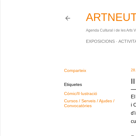
ARTNEUT
Agenda Cultural i de les Arts 
EXPOSICIONS
ACTIVIT
Comparteix
28
I
Etiquetes
Cómic/Il·lustració
El
Cursos / Serveis / Ajudes /
i 
Convocatòries
d'
cu