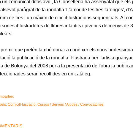
 un comunicat difós avui, la Conselleria ha assenyalat que els pa
alsevol paràgraf de la rondalla 'L'amor de les tres taronges', d
nim de tres i un màxim de cinc il·lustracions seqüencials. Al con
rsones il·lustradores de llibres infantils i juvenils de menys de 
lears.
 premi, que pretén també donar a conèixer els nous professionals
tació la publicació de la rondalla il·lustrada per l'artista guanya
ra de Bolonya del 2008 per a la presentació de l'obra ja publicad
leccionades seran recollides en un catàleg.
mparteix
bels:
Cómic/Il·lustració
Cursos / Serveis / Ajudes / Convocatòries
OMENTARIS