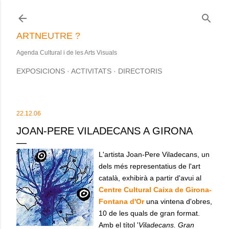
Salta al contingut principal
ARTNEUTRE ?
Agenda Cultural i de les Arts Visuals
EXPOSICIONS
ACTIVITATS
DIRECTORIS
22.12.06
JOAN-PERE VILADECANS A GIRONA
L'artista Joan-Pere Viladecans, un
dels més representatius de l'art
català, exhibirà a partir d'avui al
Centre Cultural Caixa de Girona-
Fontana d'Or
una vintena d'obres,
10 de les quals de gran format.
Amb el títol '
Viladecans. Gran