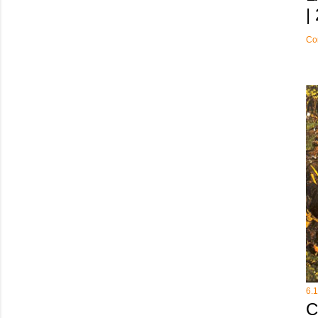
|
Co
6.
C