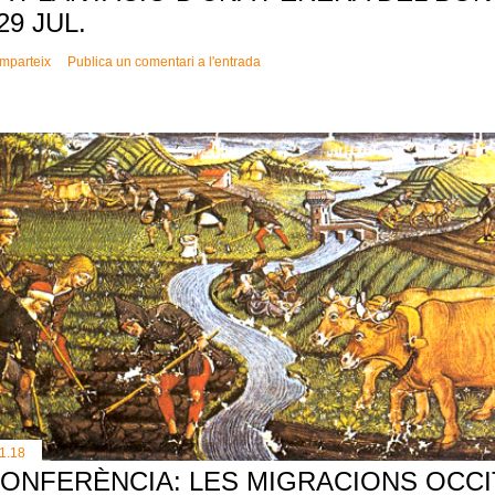
 29 JUL.
mparteix
Publica un comentari a l'entrada
11.18
ONFERÈNCIA: LES MIGRACIONS OCCI