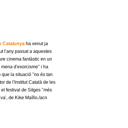
de Catalunya
ha venut ja
t l'any passat a aquestes
ure cinema fantàstic en un
a mena d'exorcisme" i ha
que la situació "no és tan
or de l'Institut Català de les
 el festival de Sitges "més
Eva', de Kike Maíllo./acn