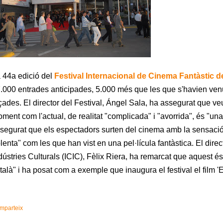
 44a edició del
Festival Internacional de Cinema Fantàstic 
.000 entrades anticipades, 5.000 més que les que s'havien venu
çades. El director del Festival, Ángel Sala, ha assegurat que ve
ment com l'actual, de realitat "complicada" i "avorrida", és "un
segurat que els espectadors surten del cinema amb la sensació 
lenta" com les que han vist en una pel·lícula fantàstica. El direct
dústries Culturals (ICIC), Fèlix Riera, ha remarcat que aquest és
talà" i ha posat com a exemple que inaugura el festival el film '
mparteix