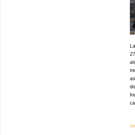
La
27
al
mo
as
do
In
ca
Co