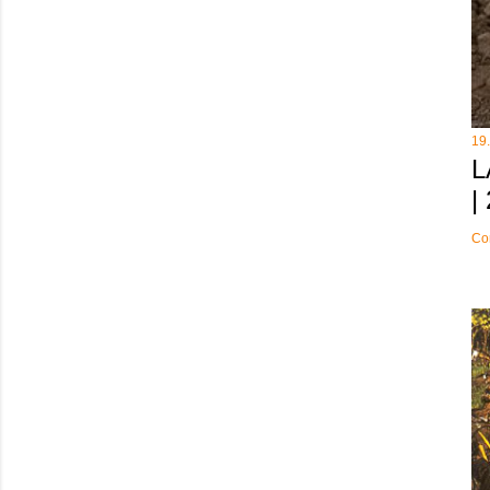
19
L
|
Co