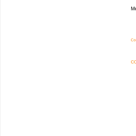
Mé
Co
C