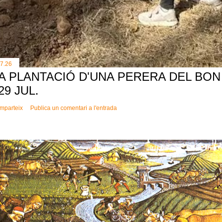
.7.26
A PLANTACIÓ D'UNA PERERA DEL BON 
 29 JUL.
mparteix
Publica un comentari a l'entrada