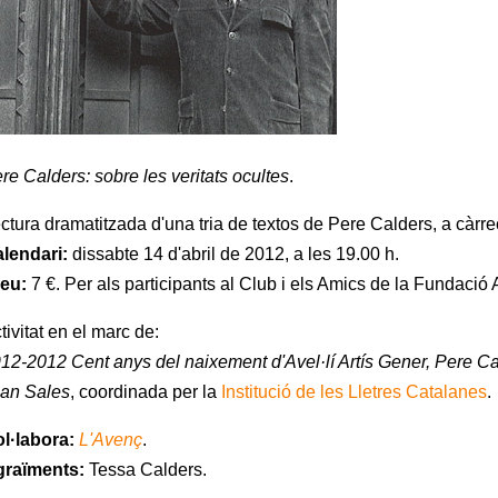
re Calders: sobre les veritats ocultes
.
ctura dramatitzada d'una tria de textos de Pere Calders, a càrr
lendari:
dissabte 14 d'abril de 2012, a les 19.00 h.
eu:
7 €. Per als participants al Club i els Amics de la Fundació 
tivitat en el marc de:
12-2012 Cent anys del naixement d'Avel·lí Artís Gener, Pere Ca
an Sales
, coordinada per la
Institució de les Lletres Catalanes
.
l·labora:
L'Avenç
.
raïments:
Tessa Calders.