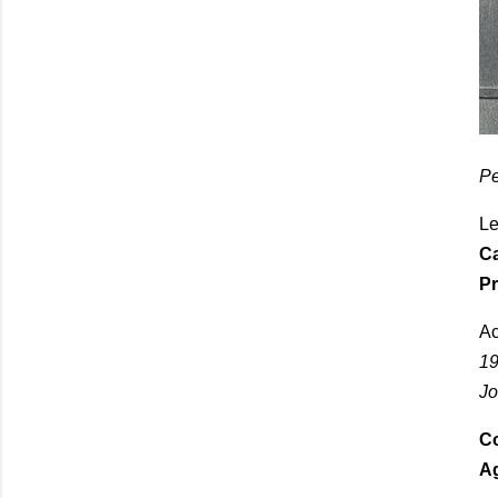
Pe
Le
Ca
Pr
Ac
19
Jo
Co
Ag