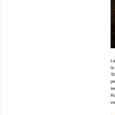
L
la
'E
pe
se
Ru
va