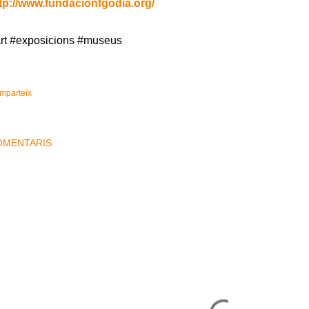
tp://www.fundacionfgodia.org/
rt #exposicions #museus
mparteix
OMENTARIS