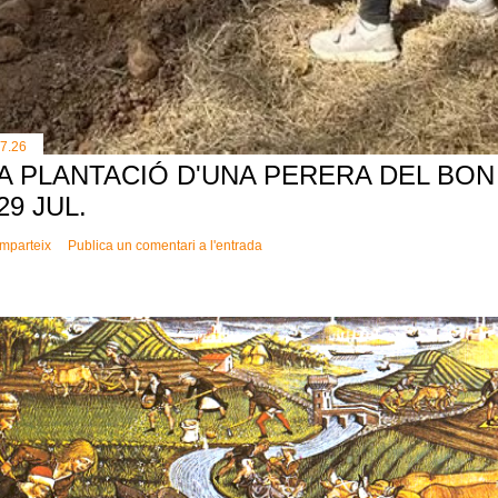
.7.26
A PLANTACIÓ D'UNA PERERA DEL BON 
 29 JUL.
mparteix
Publica un comentari a l'entrada