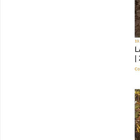
19
L
|
Co