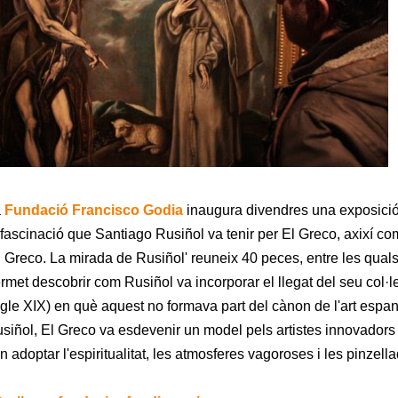
a
Fundació Francisco Godia
inaugura divendres una exposició
 fascinació que Santiago Rusiñol va tenir per El Greco, axixí com
l Greco. La mirada de Rusiñol' reuneix 40 peces, entre les quals
rmet descobrir com Rusiñol va incorporar el llegat del seu col·le
gle XIX) en què aquest no formava part del cànon de l'art espa
siñol, El Greco va esdevenir un model pels artistes innovadors
n adoptar l'espiritualitat, les atmosferes vagoroses i les pinzel