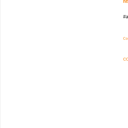
ht
#a
Co
C