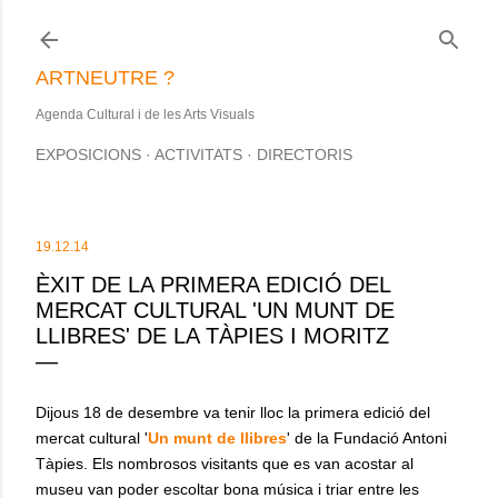
Salta al contingut principal
ARTNEUTRE ?
Agenda Cultural i de les Arts Visuals
EXPOSICIONS
ACTIVITATS
DIRECTORIS
19.12.14
ÈXIT DE LA PRIMERA EDICIÓ DEL
MERCAT CULTURAL 'UN MUNT DE
LLIBRES' DE LA TÀPIES I MORITZ
Dijous 18 de desembre va tenir lloc la primera edició del
mercat cultural '
Un munt de llibres
' de la Fundació Antoni
Tàpies. Els nombrosos visitants que es van acostar al
museu van poder escoltar bona música i triar entre les