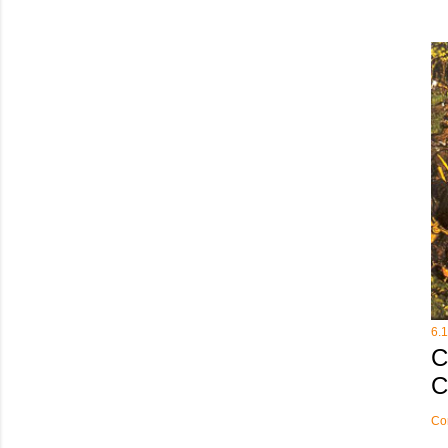
6.
C
C
Co