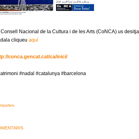
 Consell Nacional de la Cultura i de les Arts (CoNCA) us desitj
dala cliqueu
aquí
tp://conca.gencat.cat/ca/inici/
atrimoni #nadal #catalunya #barcelona
mparteix
OMENTARIS