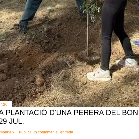
.7.26
A PLANTACIÓ D'UNA PERERA DEL BON 
 29 JUL.
mparteix
Publica un comentari a l'entrada