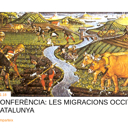
11.18
ONFERÈNCIA: LES MIGRACIONS OCCI
ATALUNYA
mparteix