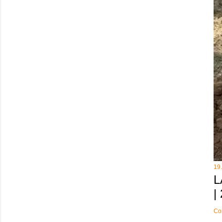
19
L
|
Co