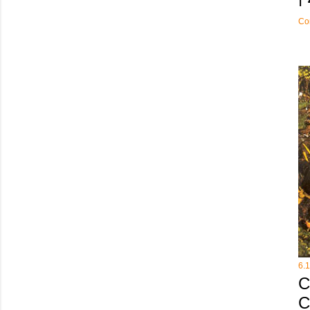
Co
6.
C
C