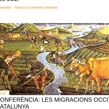
mparteix
Publica un comentari a l'entrada
11.18
ONFERÈNCIA: LES MIGRACIONS OCCI
ATALUNYA