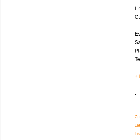
L'
Cu
E
Sa
Pl
Te
+ 
.
Co
La
Ins