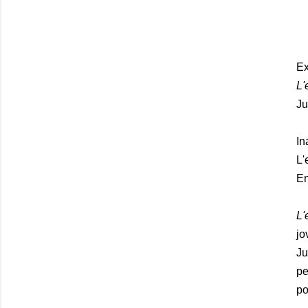
Ex
L'
Ju
In
L'
En
L'
jo
Ju
pe
po