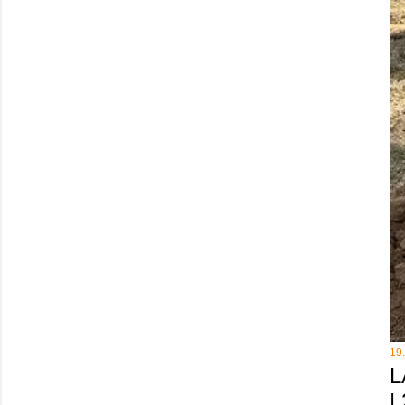
19
L
|