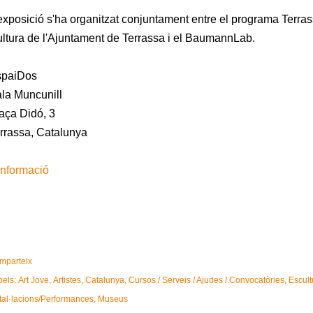
exposició s'ha organitzat conjuntament entre el programa Terras
ltura de l'Ajuntament de Terrassa i el BaumannLab.
spaiDos
la Muncunill
aça Didó, 3
rrassa, Catalunya
informació
mparteix
bels:
Art Jove
Artistes
Catalunya
Cursos / Serveis / Ajudes / Convocatòries
Escult
tal·lacions/Performances
Museus