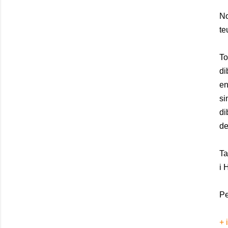
No
te
To
di
en
si
di
de
Ta
i 
Pe
+ 