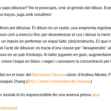
 saps dibuixar? No et preocupis, vine al gimnàs del dibuix. Exerc
us traços, juga amb nosaltres!
thom pot dibuixar. El dibuix és un rastre, una empremta registr
buix com a exercici físic per desestressar el cos i deixar la ment
 un impuls on performar un espai lúdic (de)constructiu. El que im
nó l'acte de dibuixar; es tracta d'una classe per "desaprendre" all
buix en un pati d'esbarjo. Al taller jugarem en gran, augmentare
 colors l'espai en blanc i negre i canviarem la concentració per l
ller en el marc del
Barcelona Dibuixa
càrrec d'Andrea Mestre, 
Huaqian Zhang (
BAU Centre Universitari de Disseny
)
r assistir-hi és imprescindible fer una reserva prèvia
aquí
informació