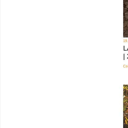
19
L
|
Co