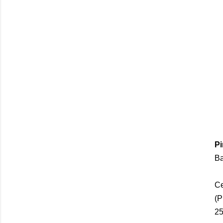
P
Ba
Ce
(P
25