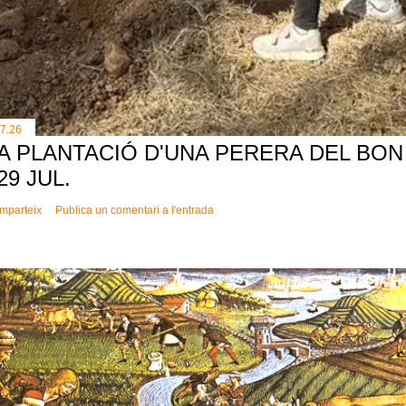
.7.26
A PLANTACIÓ D'UNA PERERA DEL BON 
 29 JUL.
mparteix
Publica un comentari a l'entrada