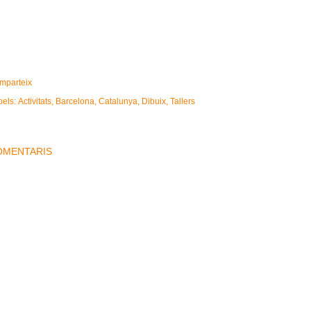
mparteix
bels:
Activitats
Barcelona
Catalunya
Dibuix
Tallers
OMENTARIS